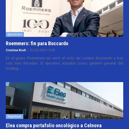
Ejecutivos
Roemmers: fin para Boccardo
Cristina Kroll
-
20/05/2026 13:00
En el grupo Roemmers se cerró el ciclo de Luciano Boccardo y tras
casi tres décadas. El ejecutivo actuaba como gerente general del
holding...
Empresas
Elea compra portafolio oncológico a Celnova