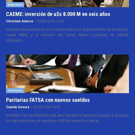
Empresas
CAEME: inversión de u$s 8.000 M en seis años
Christian Atance
-
29/05/2026 15:00
Durante una audiencia en Casa Rosada con el presidente de la Nación,
Javier Milei, y el ministro de Salud, Mario Lugones, la CAEME
oficializó...
Paritarias
Paritarias FATSA con nuevos sueldos
Camila Gomez
-
22/04/2026 14:30
El INDEC dio la inflación más alta del año la semana pasada y al toque
los laboratorios y el sindicato FATSA salieron a cerrar...