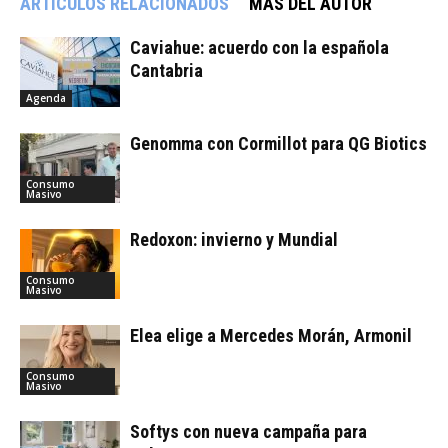
ARTÍCULOS RELACIONADOS
MÁS DEL AUTOR
Caviahue: acuerdo con la española
Cantabria
Agenda
Genomma con Cormillot para QG Biotics
Consumo
Masivo
Redoxon: invierno y Mundial
Consumo
Masivo
Elea elige a Mercedes Morán, Armonil
Consumo
Masivo
Softys con nueva campaña para