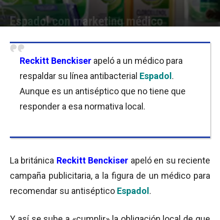
Espadol con marketing médico
Por
Julieta Martín
-
30/05/2016 08:00
Reckitt Benckiser
apeló a un médico para
respaldar su línea antibacterial
Espadol
.
Aunque es un antiséptico que no tiene que
responder a esa normativa local.
La británica
Reckitt Benckiser
apeló en su reciente
campaña publicitaria, a la figura de un médico para
recomendar su antiséptico
Espadol
.
Y así se sube a «cumplir» la obligación local de que