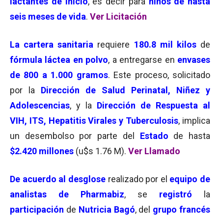
lactantes de inicio
, es decir para
niños de hasta
seis meses de vida
.
Ver Licitación
La cartera sanitaria
requiere
180.8 mil kilos
de
fórmula láctea en polvo
, a entregarse en
envases
de 800 a 1.000 gramos
. Este proceso, solicitado
por la
Dirección de Salud Perinatal, Niñez y
Adolescencias
, y la
Dirección de Respuesta al
VIH, ITS, Hepatitis Virales y Tuberculosis
, implica
un desembolso por parte del
Estado
de hasta
$2.420 millones
(u$s 1.76 M).
Ver Llamado
De acuerdo al
desglose
realizado por el
equipo de
analistas de Pharmabiz
, se
registró
la
participación
de
Nutricia Bagó
, del
grupo francés