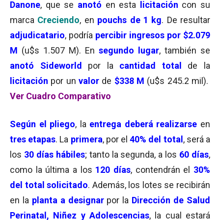
Danone
, que se
anotó
en esta
licitación
con su
marca
Creciendo
, en
pouchs de 1 kg
. De resultar
adjudicatario
, podría
percibir ingresos por $2.079
M
(u$s 1.507 M). En
segundo lugar
, también se
anotó
Sideworld
por la
cantidad total
de la
licitación
por un
valor
de
$338 M
(u$s 245.2 mil).
Ver Cuadro Comparativo
Según
el pliego
, la
entrega deberá realizarse
en
tres etapas
. La
primera
, por el
40% del total
, será a
los
30 días
hábiles
; tanto la segunda, a los
60 días
,
como la última a los
120 días
, contendrán el
30%
del total solicitado
. Además, los lotes se recibirán
en la
planta
a designar
por la
Dirección de Salud
Perinatal, Niñez
y Adolescencias
, la cual estará