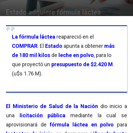
Estado adquiere fórmula láctea
Por
Mila Goldfeder
-
14/10/2025 11:30
La fórmula láctea
reapareció en el
COMPRAR
. El
Estado
apunta a obtener
más
de 180 mil kilos
de
leche en polvo
, para lo
que proyectó un
presupuesto de $2.420 M
(u$s 1.76 M).
El Ministerio de Salud de la Nación
dio inicio a
una
licitación pública
mediante la cual se
aprovisionará de
fórmula láctea en polvo
para