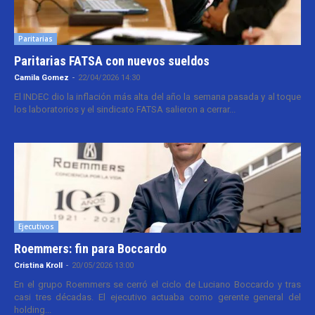
Paritarias
Paritarias FATSA con nuevos sueldos
Camila Gomez
-
22/04/2026 14:30
El INDEC dio la inflación más alta del año la semana pasada y al toque
los laboratorios y el sindicato FATSA salieron a cerrar...
Ejecutivos
Roemmers: fin para Boccardo
Cristina Kroll
-
20/05/2026 13:00
En el grupo Roemmers se cerró el ciclo de Luciano Boccardo y tras
casi tres décadas. El ejecutivo actuaba como gerente general del
holding...