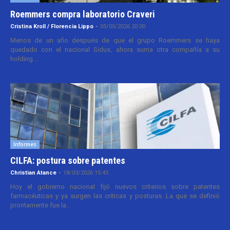
Roemmers compra laboratorio Craveri
Cristina Kroll / Florencia Lippo
-
05/05/2026 20:00
Menos de un año después de que el grupo Roemmers se haya
quedado con el nacional Sidus, ahora suma otra compañía a su
holding....
Informes
CILFA: postura sobre patentes
Christian Atance
-
18/03/2026 15:45
Hoy el gobierno nacional fijó nuevos criterios sobre patentes
farmacéuticas y ya surgen las críticas y posturas. La que se definió
prontamente fue la...