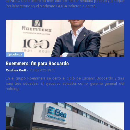
El INDEC dio la inflación más alta del año la semana pasada y al toque
los laboratorios y el sindicato FATSA salieron a cerrar...
Ejecutivos
Roemmers: fin para Boccardo
Cristina Kroll
-
20/05/2026 13:00
En el grupo Roemmers se cerró el ciclo de Luciano Boccardo y tras
casi tres décadas. El ejecutivo actuaba como gerente general del
holding...