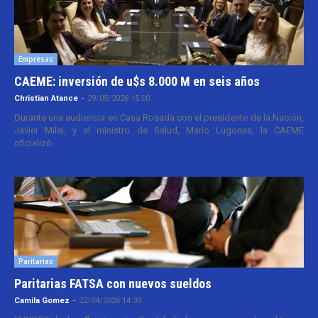
Empresas
CAEME: inversión de u$s 8.000 M en seis años
Christian Atance
-
29/05/2026 15:00
Durante una audiencia en Casa Rosada con el presidente de la Nación,
Javier Milei, y el ministro de Salud, Mario Lugones, la CAEME
oficializó...
Paritarias
Paritarias FATSA con nuevos sueldos
Camila Gomez
-
22/04/2026 14:30