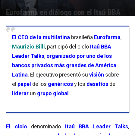
Eurofarma en diálogo con el Itaú BBA
Por
Christian Atance
-
21/10/2025 15:30
El CEO de la multilatina
brasileña
Eurofarma
,
Maurizio Billi
, participó del ciclo
Itaú BBA
Leader Talks
,
organizado por uno de los
bancos privados más grandes de América
Latina
. El ejecutivo presentó su
visión
sobre
el
papel
de los
genéricos
y los
desafíos
de
liderar
un
grupo global
.
El ciclo
denominado
Itaú BBA Leader Talks
,