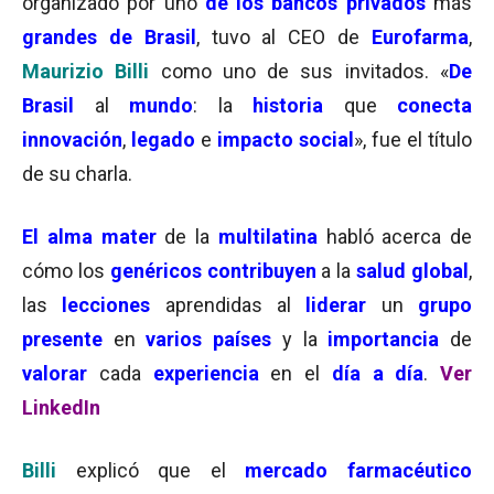
organizado por uno
de los bancos privados
más
grandes de Brasil
, tuvo al CEO de
Eurofarma
,
Maurizio Billi
como uno de sus invitados. «
De
Brasil
al
mundo
: la
historia
que
conecta
innovación
,
legado
e
impacto social
», fue el título
de su charla.
El alma mater
de la
multilatina
habló acerca de
cómo los
genéricos
contribuyen
a la
salud global
,
las
lecciones
aprendidas al
liderar
un
grupo
presente
en
varios países
y la
importancia
de
valorar
cada
experiencia
en el
día a día
.
Ver
LinkedIn
Billi
explicó que el
mercado farmacéutico