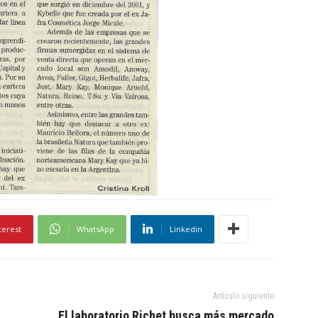
terest
WhatsApp
Linkedin
Artículo siguiente
El laboratorio Richet busca más mercado