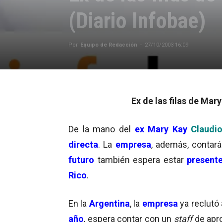
(Diario Infobae)
Por
Equipo de Redacción
-
27/10/2003 16:09
Ex de las filas de Ma
De la mano del
ex Mary Kay
Claudi
directa
. La
empresa
, además, contar
futuro
también espera estar
present
Rico
.
En la
Argentina
, la
empresa
ya reclutó
año
, espera contar con un
staff
de ap