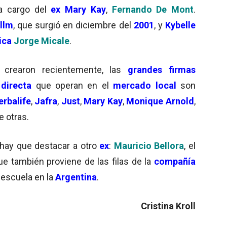
 a cargo del
ex Mary Kay
,
Fernando De Mont
.
llm
, que surgió en diciembre del
2001
, y
Kybelle
ica
Jorge Micale
.
 crearon recientemente, las
grandes firmas
directa
que operan en el
mercado local
son
erbalife
,
Jafra
,
Just
,
Mary Kay
,
Monique Arnold
,
re otras.
 hay que destacar a otro
ex
:
Mauricio Bellora
, el
e también proviene de las filas de la
compañía
 escuela en la
Argentina
.
Cristina Kroll