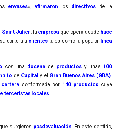
los
envases
«,
afirmaron
los
directivos
de la
r
Saint Julien
, la
empresa
que opera desde
hace
 su cartera a
clientes
tales como la popular
línea
o
con una
docena
de
productos
y unas
100
mbito
de
Capital
y el
Gran Buenos Aires (GBA)
.
a
cartera
conformada por
140 productos
cuya
 terceristas locales
.
que surgieron
posdevaluación
. En este sentido,