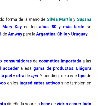
do forma de la mano de
Silvia Martín
y
Susana
e
Mary Kay
en los
años ’80
y
más tarde
se
l
de
Amway
para la
Argentina
,
Chile
y
Uruguay
.
ex consumidoras
de
cosmética importada
a las
l
acceder
a esa
gama de productos
.
Liágora
la piel
y
otra
de
spa
. Y por dirigirse a ese
tipo
de
oco
en los
ingredientes activos
sino también en
sta
diseñada sobre la
base
de
vidrio esmerilado