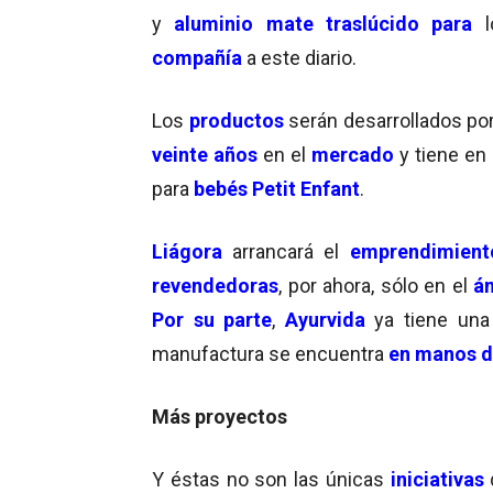
y
aluminio mate traslúcido
para
compañía
a este diario.
Los
productos
serán desarrollados po
veinte años
en el
mercado
y tiene en
para
bebés Petit Enfant
.
Liágora
arrancará el
emprendimient
revendedoras
, por ahora, sólo en el
á
Por su parte
,
Ayurvida
ya tiene un
manufactura se encuentra
en manos de
Más proyectos
Y éstas no son las únicas
iniciativas