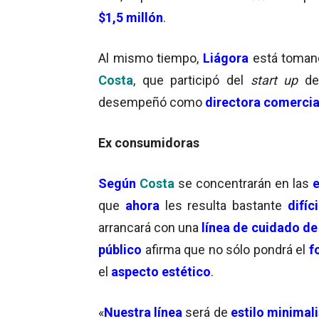
$
1,5 millón
.
Al mismo tiempo,
Liágora
está toman
Costa
, que participó del
start up
d
desempeñó como
directora comercia
Ex consumidoras
Según
Costa
se concentrarán en las
que
ahora
les resulta bastante
difíci
arrancará con una
línea de cuidado de 
público
afirma que no sólo pondrá el
f
el
aspecto estético
.
«
Nuestra
línea
será de
estilo minimali