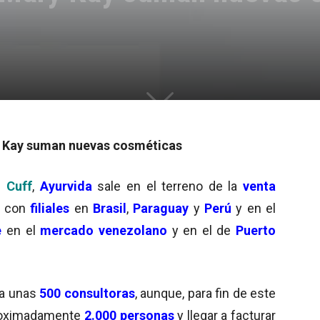
ry Kay suman nuevas cosméticas
o Cuff
,
Ayurvida
sale en el terreno de la
venta
á con
filiales
en
Brasil
,
Paraguay
y
Perú
y en el
e
en el
mercado venezolano
y en el de
Puerto
 a unas
500 consultoras
, aunque, para fin de este
roximadamente
2.000 personas
y llegar a facturar