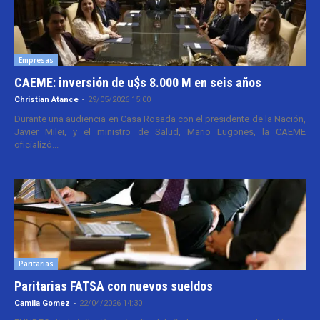
Empresas
CAEME: inversión de u$s 8.000 M en seis años
Christian Atance
-
29/05/2026 15:00
Durante una audiencia en Casa Rosada con el presidente de la Nación,
Javier Milei, y el ministro de Salud, Mario Lugones, la CAEME
oficializó...
Paritarias
Paritarias FATSA con nuevos sueldos
Camila Gomez
-
22/04/2026 14:30