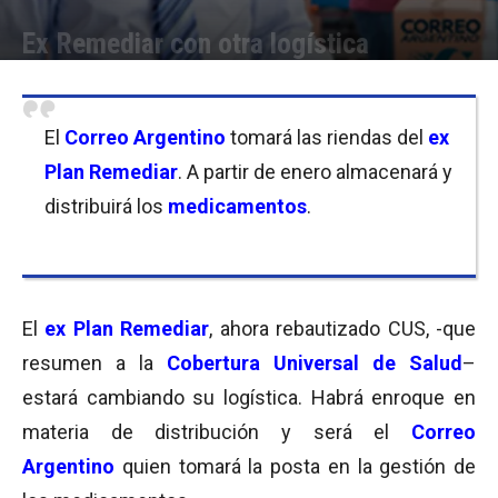
Ex Remediar con otra logística
Por
Equipo de Redacción
-
28/10/2016 10:30
El
Correo Argentino
tomará las riendas del
ex
Plan Remediar
. A partir de enero almacenará y
distribuirá los
medicamentos
.
El
ex Plan Remediar
, ahora rebautizado CUS, -que
resumen a la
Cobertura Universal de Salud
–
estará cambiando su logística. Habrá enroque en
materia de distribución y será el
Correo
Argentino
quien tomará la posta en la gestión de