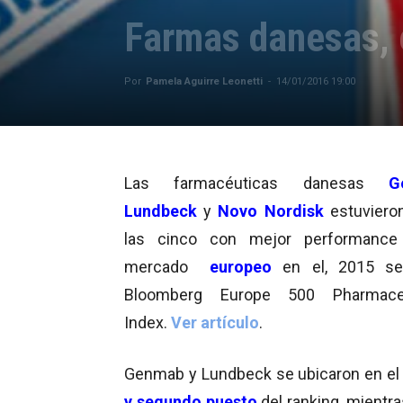
Farmas danesas, 
Por
Pamela Aguirre Leonetti
-
14/01/2016 19:00
Las farmacéuticas danesas
G
Lundbeck
y
Novo Nordisk
estuviero
las cinco con mejor performance
mercado
e
u
ropeo
en el, 2015 se
Bloomberg Europe 500 Pharmaceu
Index.
Ver artículo
.
Genmab y Lundbeck se ubicaron en e
y segundo puesto
del ranking, mient