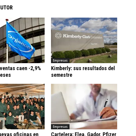
AUTOR
Empresas
 ventas caen -2,9%
Kimberly: sus resultados del
meses
semestre
Empresas
uevas oficinas en
Cartelera: Elea, Gador, Pfizer