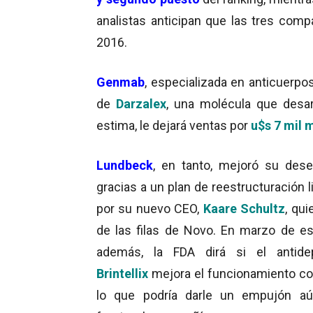
analistas anticipan que las tres com
2016.
Genmab
, especializada en anticuerpos
de
Darzalex
, una molécula que desa
estima, le dejará ventas por
u$s 7 mil m
Lundbeck
, en tanto, mejoró su de
gracias a un plan de reestructuración 
por su nuevo CEO,
Kaare Schultz
, qui
de las filas de Novo. En marzo de es
además, la FDA dirá si el antidep
Brintellix
mejora el funcionamiento cog
lo que podría darle un empujón a