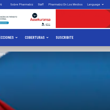
16
Sobre Pharmabiz
Staff
Pharmabiz En Los Medios
Language
armabiz.NET
ECCIONES
COBERTURAS
SUSCRIBITE
ropa