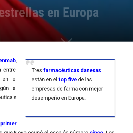
estrellas en Europa
enmab
,
n entre
Tres
farmacéuticas danesas
 en el
están en el
top five
de las
gún el
empresas de farma con mejor
ticals
desempeño en Europa.
l
primer
ras que Novo ocupó el escalón número
cinco
. Los