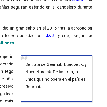
pañías seguirán estando en el candelero durante
, dio un gran salto en el 2015 tras la aprobación
rrolló en sociedad con
J&J
y que, según se
illones
.
sempeño
liderado
Se trata de Genmab, Lundbeck, y
en llegó
Novo Nordisk. De las tres, la
te año,
única que no opera en el país es
resivo
Genmab.
nitivo,
ún más