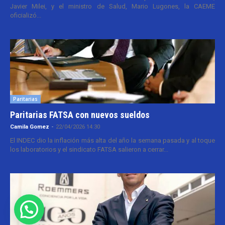
Javier Milei, y el ministro de Salud, Mario Lugones, la CAEME
oficializó...
Paritarias
Paritarias FATSA con nuevos sueldos
Camila Gomez
-
22/04/2026 14:30
El INDEC dio la inflación más alta del año la semana pasada y al toque
los laboratorios y el sindicato FATSA salieron a cerrar...