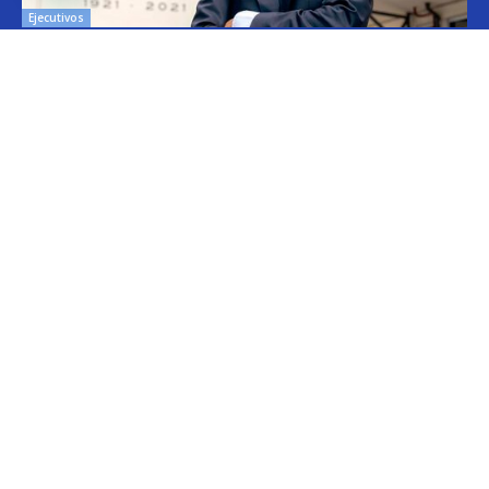
Ejecutivos
Roemmers: fin para Boccardo
Cristina Kroll
-
20/05/2026 13:00
En el grupo Roemmers se cerró el ciclo de Luciano Boccardo y tras
casi tres décadas. El ejecutivo actuaba como gerente general del
holding...
Empresas
Elea compra portafolio oncológico a Celnova
Cristina Kroll
-
20/03/2026 10:30
En la semana en que el gobierno nacional aggiornó el marco
normativo para las patentes farmacéuticas tuvo lugar una transacción
y que va por...