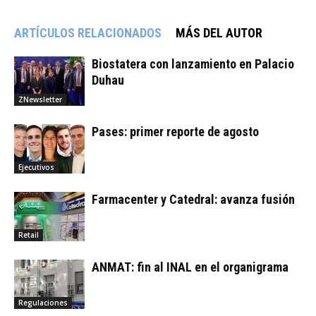
ARTÍCULOS RELACIONADOS
MÁS DEL AUTOR
Biostatera con lanzamiento en Palacio
Duhau
ZNewsletter
Pases: primer reporte de agosto
Ejecutivos
Farmacenter y Catedral: avanza fusión
Retail
ANMAT: fin al INAL en el organigrama
Regulaciones