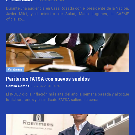
Christian Atance
-
29/05/2026 15:00
Durante una audiencia en Casa Rosada con el presidente de la Nación,
Javier Milei, y el ministro de Salud, Mario Lugones, la CAEME
oficializó...
Paritarias
Paritarias FATSA con nuevos sueldos
Camila Gomez
-
22/04/2026 14:30
El INDEC dio la inflación más alta del año la semana pasada y al toque
los laboratorios y el sindicato FATSA salieron a cerrar...