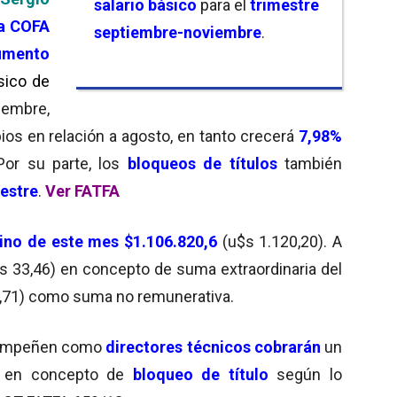
salario básico
para el
trimestre
a COFA
septiembre-noviembre
.
umento
ásico de
iembre,
os en relación a agosto, en tanto crecerá
7,98%
Por su parte, los
bloqueos de títulos
también
mestre
.
Ver FATFA
ino de este mes $1.106.820,6
(u$s 1.120,20). A
s 33,46) en concepto de suma extraordinaria del
,71) como suma no remunerativa.
esempeñen como
directores técnicos cobrarán
un
) en concepto de
bloqueo
de título
según lo