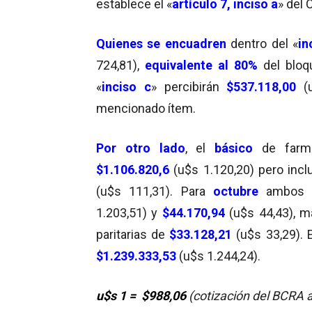
establece el «
artículo 7, inciso a
» del
Quienes se encuadren
dentro del «
in
724,81),
equivalente al 80%
del bloqu
«
inciso c
» percibirán
$537.118,00
(
mencionado ítem.
Por otro lado
, el
básico
de farm
$1.106.820,6
(u$s 1.120,20) pero incl
(u$s 111,31). Para
octubre
ambos 
1.203,51) y
$44.170,94
(u$s 44,43), m
paritarias de
$33.128,21
(u$s 33,29). 
$1.239.333,53
(u$s 1.244,24).
u$s 1 = $988,06
(cotización del BCRA 