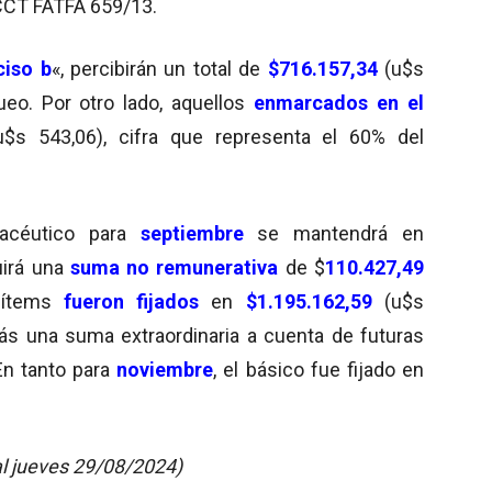
 CCT FATFA 659/13.
ciso b
«, percibirán un total de
$716.157,34
(u$s
eo. Por otro lado, aquellos
enmarcados en el
u$s 543,06), cifra que representa el 60% del
acéutico para
septiembre
se mantendrá en
uirá una
suma no remunerativa
de $
110.427,49
ítems
fueron fijados
en
$1.195.162,59
(u$s
ás una suma extraordinaria a cuenta de futuras
En tanto para
noviembre
, el básico fue fijado en
al jueves 29/08/2024)