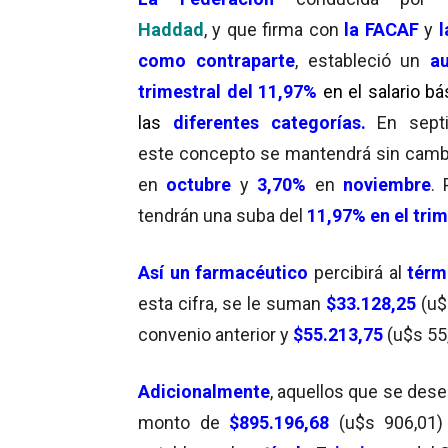
Haddad
, y que firma con
la FACAF
y
l
como contraparte
, estableció un
a
trimestral del 11,97%
en el salario b
l
as
diferentes categorías.
En sept
este concepto se mantendrá sin cambi
en
octubre
y
3,70%
en
noviembre
. 
tendrán una suba del
11,97
% en el tri
Así un
farmacéutico
percibirá al
térm
esta cifra, se le suman
$33.128,25
(u$
convenio anterior y
$55.213,75
(u$s 55
Adicionalmente
, aquellos que se d
monto de
$895.196,68
(u$s 906,01