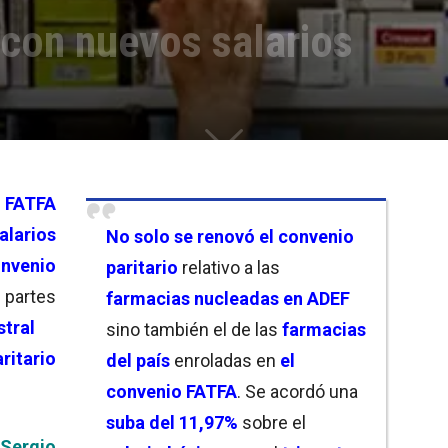
con nuevos salarios
FATFA
alarios
No solo se renovó el convenio
onvenio
paritario
relativo a las
partes
farmacias nucleadas en ADEF
tral
sino también el de las
farmacias
itario
del país
enroladas en
el
convenio FATFA
. Se acordó una
suba del 11,97%
sobre el
Sergio