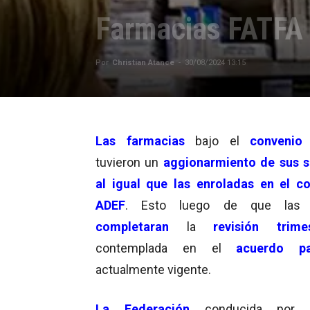
Farmacias FATFA 
Por
Christian Atance
-
30/08/2024 13:15
Las farmacias
bajo el
convenio
tuvieron un
aggionarmiento de sus s
al igual que las enroladas en el c
ADEF
. Esto luego de que las 
completaran
la
revisión trimes
contemplada en el
acuerdo par
actualmente vigente.
La Federación
conducida por