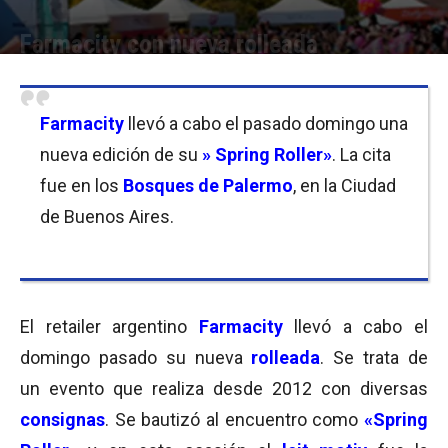
Farmacity con nueva rolleada
Por
Equipo de Redacción
-
19/09/2016 11:45
Farmacity
llevó a cabo el pasado domingo una
nueva edición de su
» Spring Roller»
. La cita
fue en los
Bosques de Palermo
, en la Ciudad
de Buenos Aires.
El retailer argentino
Farmacity
llevó a cabo el
domingo pasado su nueva
rolleada
. Se trata de
un evento que realiza desde 2012 con diversas
consignas
. Se bautizó al encuentro como
«Spring