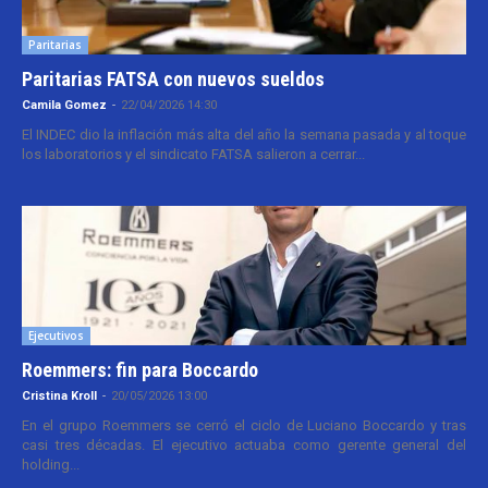
Paritarias
Paritarias FATSA con nuevos sueldos
Camila Gomez
-
22/04/2026 14:30
El INDEC dio la inflación más alta del año la semana pasada y al toque
los laboratorios y el sindicato FATSA salieron a cerrar...
Ejecutivos
Roemmers: fin para Boccardo
Cristina Kroll
-
20/05/2026 13:00
En el grupo Roemmers se cerró el ciclo de Luciano Boccardo y tras
casi tres décadas. El ejecutivo actuaba como gerente general del
holding...