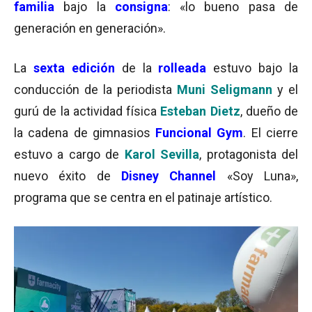
familia
bajo la
consigna
: «lo bueno pasa de
generación en generación».
La
sexta edición
de la
rolleada
estuvo bajo la
conducción de la periodista
Muni Seligmann
y el
gurú de la actividad física
Esteban Dietz
, dueño de
la cadena de gimnasios
Funcional Gym
. El cierre
estuvo a cargo de
Karol Sevilla
, protagonista del
nuevo éxito de
Disney Channel
«Soy Luna»,
programa que se centra en el patinaje artístico.