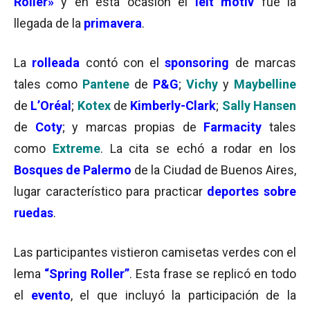
Roller»
y en esta ocasión el
leit motiv
fue la
llegada de la
primavera
.
La
rolleada
contó con el
sponsoring
de marcas
tales como
Pantene
de
P&G
;
Vichy
y
Maybelline
de
L’Oréal
;
Kotex
de
Kimberly-Clark
;
Sally Hansen
de
Coty
; y marcas propias de
Farmacity
tales
como
Extreme
. La cita se echó a rodar en los
Bosques de Palermo
de la Ciudad de Buenos Aires,
lugar característico para practicar
deportes sobre
ruedas
.
Las participantes vistieron camisetas verdes con el
lema
“Spring Roller”
. Esta frase se replicó en todo
el
evento
, el que incluyó la participación de la