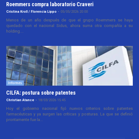
Roemmers compra laboratorio Craveri
Cristina Kroll / Florencia Lippo
-
05/05/2026 20:00
Menos de un año después de que el grupo Roemmers se haya
quedado con el nacional Sidus, ahora suma otra compañía a su
holding....
Informes
CILFA: postura sobre patentes
Christian Atance
-
18/03/2026 15:45
Hoy el gobierno nacional fijó nuevos criterios sobre patentes
farmacéuticas y ya surgen las críticas y posturas. La que se definió
prontamente fue la...