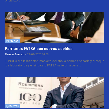
oficializó...
Paritarias
Paritarias FATSA con nuevos sueldos
Camila Gomez
-
22/04/2026 14:30
El INDEC dio la inflación más alta del año la semana pasada y al toque
los laboratorios y el sindicato FATSA salieron a cerrar...
Ejecutivos