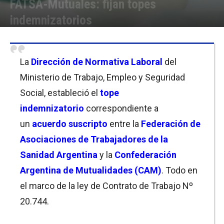
FATSA-Mutuales: fijan topes
indemnizatorios
Por
Christian Atance
-
13/04/2023 09:30
La
Dirección de Normativa Laboral
del
Ministerio de Trabajo, Empleo y Seguridad
Social, estableció el
tope
indemnizatorio
correspondiente a
un
acuerdo suscripto
entre la
Fe
deración de
Asociaciones de Trabajadores de la
Sanidad Argentina
y la
Confederación
Argentina de Mutualidades (CAM)
. Todo en
el marco de la ley de Contrato de Trabajo Nº
20.744.