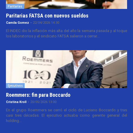
Paritarias
Paritarias FATSA con nuevos sueldos
Camila Gomez
-
22/04/2026 14:30
El INDEC dio la inflación más alta del año la semana pasada y al toque
los laboratorios y el sindicato FATSA salieron a cerrar...
Ejecutivos
Roemmers: fin para Boccardo
Cristina Kroll
-
20/05/2026 13:00
En el grupo Roemmers se cerró el ciclo de Luciano Boccardo y tras
casi tres décadas. El ejecutivo actuaba como gerente general del
holding...