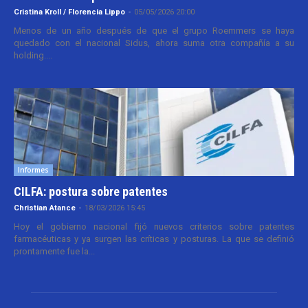
Cristina Kroll / Florencia Lippo
-
05/05/2026 20:00
Menos de un año después de que el grupo Roemmers se haya
quedado con el nacional Sidus, ahora suma otra compañía a su
holding....
Informes
CILFA: postura sobre patentes
Christian Atance
-
18/03/2026 15:45
Hoy el gobierno nacional fijó nuevos criterios sobre patentes
farmacéuticas y ya surgen las críticas y posturas. La que se definió
prontamente fue la...