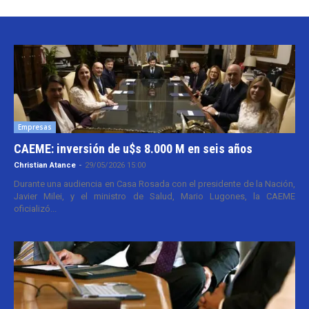
Empresas
CAEME: inversión de u$s 8.000 M en seis años
Christian Atance
-
29/05/2026 15:00
Durante una audiencia en Casa Rosada con el presidente de la Nación,
Javier Milei, y el ministro de Salud, Mario Lugones, la CAEME
oficializó...