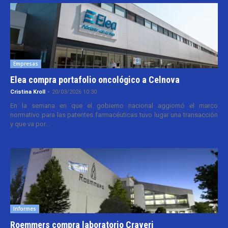
Empresas
Elea compra portafolio oncológico a Celnova
Cristina Kroll
-
20/03/2026 10:30
En la semana en que el gobierno nacional aggiornó el marco
normativo para las patentes farmacéuticas tuvo lugar una transacción
y que va por...
Informes
Roemmers compra laboratorio Craveri