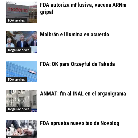
FDA autoriza mFlusiva, vacuna ARNm
gripal
FDA avales
Malbrán e Illumina en acuerdo
Regulaciones
FDA: OK para Orzeyful de Takeda
FDA avales
ANMAT: fin al INAL en el organigrama
Regulaciones
FDA aprueba nuevo bio de Novolog