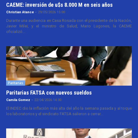
CAEME: inversión de u$s 8.000 M en seis años
Christian Atance
-
29/05/2026 15:00
Durante una audiencia en Casa Rosada con el presidente de la Nación,
Javier Milei, y el ministro de Salud, Mario Lugones, la CAEME
oficializó...
Paritarias
Paritarias FATSA con nuevos sueldos
Camila Gomez
-
22/04/2026 14:30
El INDEC dio la inflación más alta del año la semana pasada y al toque
los laboratorios y el sindicato FATSA salieron a cerrar...