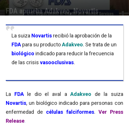
FDA aprueba Adakveo, Novartis
Por
Equipo de Redacción
-
19/11/2019 09:30
La suiza
Novartis
recibió la aprobación de la
FDA
para su producto
Adakveo
. Se trata de un
biológico
indicado para reducir la frecuencia
de las crisis
vasooclusivas
.
La
FDA
le dio el aval a
Adakveo
de la suiza
Novartis
, un biológico indicado para personas con
enfermedad de
células falciformes
.
Ver Press
Release
.