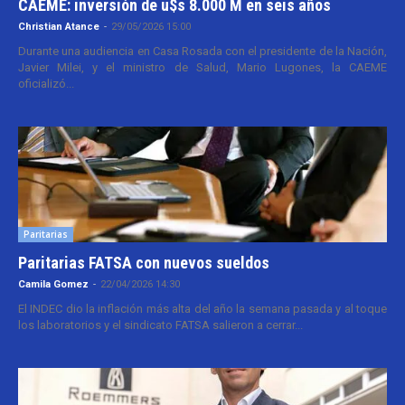
CAEME: inversión de u$s 8.000 M en seis años
Christian Atance
-
29/05/2026 15:00
Durante una audiencia en Casa Rosada con el presidente de la Nación,
Javier Milei, y el ministro de Salud, Mario Lugones, la CAEME
oficializó...
Paritarias
Paritarias FATSA con nuevos sueldos
Camila Gomez
-
22/04/2026 14:30
El INDEC dio la inflación más alta del año la semana pasada y al toque
los laboratorios y el sindicato FATSA salieron a cerrar...