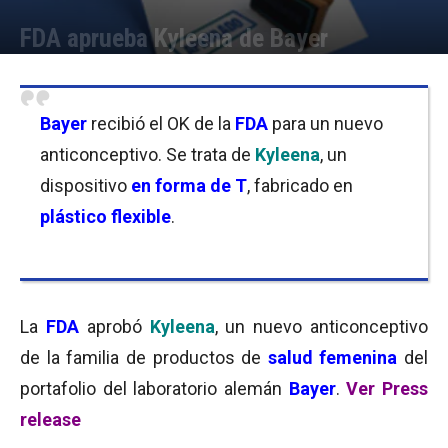
FDA aprueba Kyleena de Bayer
Por
Julieta Martín
-
19/09/2016 13:45
Bayer
recibió el OK de la
FDA
para un nuevo
anticonceptivo. Se trata de
Kyleena
, un
dispositivo
en forma de T
, fabricado en
plástico flexible
.
La
FDA
aprobó
Kyleena
, un nuevo anticonceptivo
de la familia de productos de
salud femenina
del
portafolio del laboratorio alemán
Bayer
.
Ver Press
release