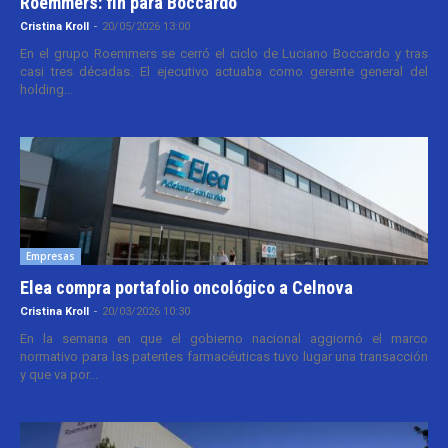
Roemmers: fin para Boccardo
Cristina Kroll
-
20/05/2026 13:00
En el grupo Roemmers se cerró el ciclo de Luciano Boccardo y tras
casi tres décadas. El ejecutivo actuaba como gerente general del
holding...
Empresas
Elea compra portafolio oncológico a Celnova
Cristina Kroll
-
20/03/2026 10:30
En la semana en que el gobierno nacional aggiornó el marco
normativo para las patentes farmacéuticas tuvo lugar una transacción
y que va por...