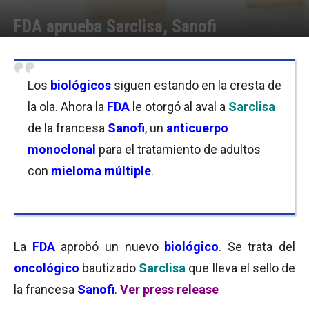
FDA aprueba Sarclisa, Sanofi
Por
Equipo de Redacción
-
04/03/2020 08:00
Los
biológicos
siguen estando en la cresta de
la ola. Ahora la
FDA
le otorgó al aval a
Sarclisa
de la francesa
Sanofi
, un
anticuerpo
monoclonal
para el tratamiento de adultos
con
mieloma
múltiple
.
La
FDA
aprobó un nuevo
biológico
. Se trata del
oncológico
bautizado
Sarclisa
que lleva el sello de
la francesa
Sanofi
.
Ver press release