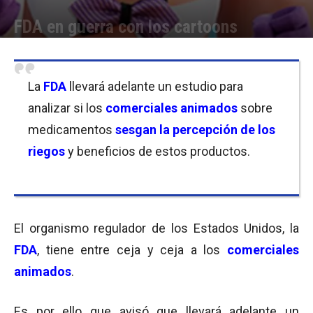
FDA en guerra con los cartoons
Por
Equipo de Redacción
-
26/08/2016 09:00
La
FDA
llevará adelante un estudio para
analizar si los
comerciales animados
sobre
medicamentos
sesgan
la percepción de los
riegos
y beneficios de estos productos.
El organismo regulador de los Estados Unidos, la
FDA
, tiene entre ceja y ceja a los
comerciales
animados
.
Es por ello que avisó que llevará adelante un