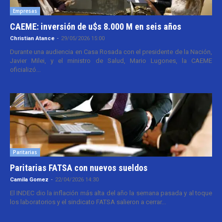
Empresas
CAEME: inversión de u$s 8.000 M en seis años
Christian Atance
-
29/05/2026 15:00
Durante una audiencia en Casa Rosada con el presidente de la Nación,
Javier Milei, y el ministro de Salud, Mario Lugones, la CAEME
oficializó...
Paritarias
Paritarias FATSA con nuevos sueldos
Camila Gomez
-
22/04/2026 14:30
El INDEC dio la inflación más alta del año la semana pasada y al toque
los laboratorios y el sindicato FATSA salieron a cerrar...