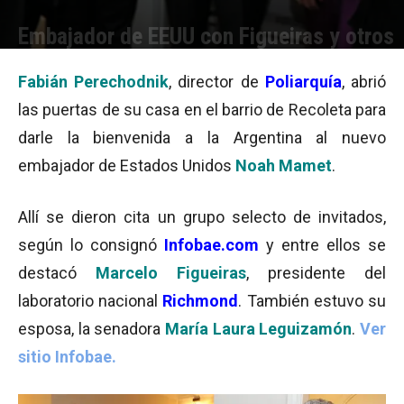
Embajador de EEUU con Figueiras y otros
Por
Equipo de Redacción
-
13/03/2015 10:42
Fabián Perechodnik
, director de
Poliarquía
, abrió
las puertas de su casa en el barrio de Recoleta para
darle la bienvenida a la Argentina al nuevo
embajador de Estados Unidos
Noah Mamet
.
Allí se dieron cita un grupo selecto de invitados,
según lo consignó
Infobae.com
y entre ellos se
destacó
Marcelo Figueiras
, presidente del
laboratorio nacional
Richmond
. También estuvo su
esposa, la senadora
María Laura Leguizamón
.
Ver
sitio Infobae.