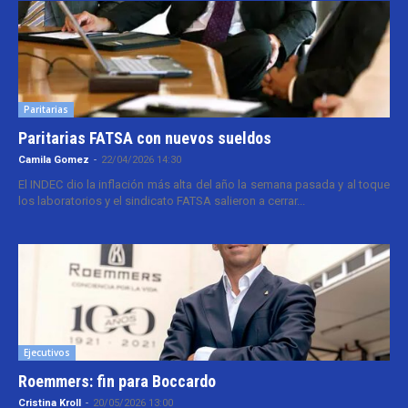
Paritarias
Paritarias FATSA con nuevos sueldos
Camila Gomez
-
22/04/2026 14:30
El INDEC dio la inflación más alta del año la semana pasada y al toque
los laboratorios y el sindicato FATSA salieron a cerrar...
Ejecutivos
Roemmers: fin para Boccardo
Cristina Kroll
-
20/05/2026 13:00