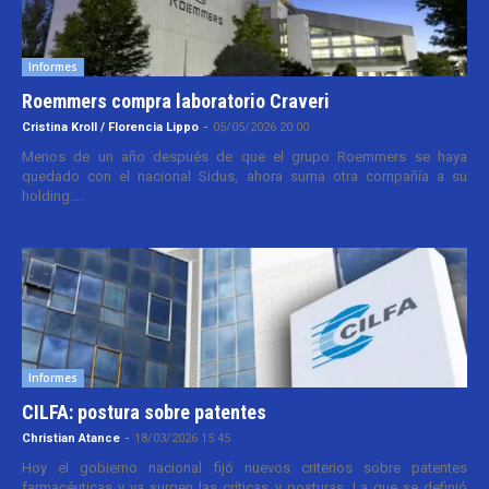
Informes
Roemmers compra laboratorio Craveri
Cristina Kroll / Florencia Lippo
-
05/05/2026 20:00
Menos de un año después de que el grupo Roemmers se haya
quedado con el nacional Sidus, ahora suma otra compañía a su
holding....
Informes
CILFA: postura sobre patentes
Christian Atance
-
18/03/2026 15:45
Hoy el gobierno nacional fijó nuevos criterios sobre patentes
farmacéuticas y ya surgen las críticas y posturas. La que se definió