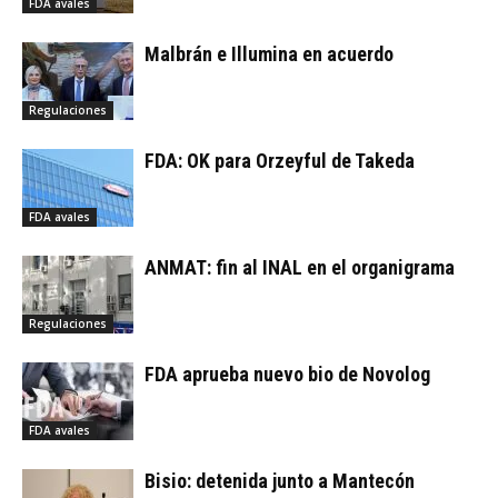
FDA avales
Malbrán e Illumina en acuerdo
Regulaciones
FDA: OK para Orzeyful de Takeda
FDA avales
ANMAT: fin al INAL en el organigrama
Regulaciones
FDA aprueba nuevo bio de Novolog
FDA avales
Bisio: detenida junto a Mantecón