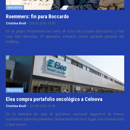
Ejecutivos
Roemmers: fin para Boccardo
Cristina Kroll
-
20/05/2026 13:00
En el grupo Roemmers se cerró el ciclo de Luciano Boccardo y tras
casi tres décadas. El ejecutivo actuaba como gerente general del
holding...
Empresas
Elea compra portafolio oncológico a Celnova
Cristina Kroll
-
20/03/2026 10:30
En la semana en que el gobierno nacional aggiornó el marco
normativo para las patentes farmacéuticas tuvo lugar una transacción
y que va por...