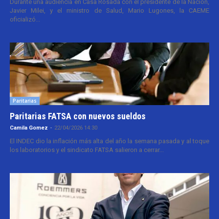
Durante una audiencia en Casa Rosada con el presidente de la Nación,
Javier Milei, y el ministro de Salud, Mario Lugones, la CAEME
oficializó...
Paritarias
Paritarias FATSA con nuevos sueldos
Camila Gomez
-
22/04/2026 14:30
El INDEC dio la inflación más alta del año la semana pasada y al toque
los laboratorios y el sindicato FATSA salieron a cerrar...