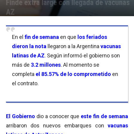
Finde extra large con llegada de vacunas
AZ
Por
Carolina Bordó
-
10/10/2021 17:00
En el
fin de semana
en que
los feriados
dieron la nota
llegaron a la Argentina
vacunas
latinas de AZ
. Según informó el gobierno son
más de
3.2 millones
. Al momento se
completa
el 85.57% de lo comprometido
en
el contrato.
El Gobierno
dio a conocer que
este fin de semana
arribaron dos nuevos embarques con
vacunas