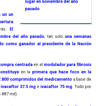
lugar en noviembre del año
pasado
.
n un un
pertura
trás.
El
embre del año pasado
, tan solo
una semanas
do como ganador al presidente de la Nación
compra centrada
en el
modulador para fibrosis
onstituye
en la
primera que hace foco en
la
.800 comprimidos del medicamento
a base de
;
ivacaftor 37.5 mg
e
ivacaftor 75 mg
. Todo por
 887 mil).