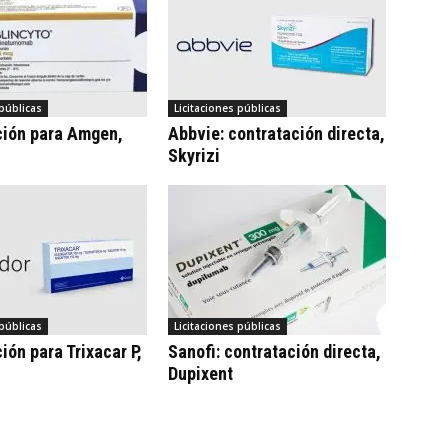
 públicas
Licitaciones públicas
ción para Amgen,
Abbvie: contratación directa,
Skyrizi
 públicas
Licitaciones públicas
ión para Trixacar P,
Sanofi: contratación directa,
Dupixent