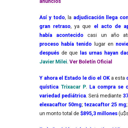
anuncios
Así y todo
, la
adjudicación llega co
gran retraso
, ya que
el acto de a
había acontecido
casi un año a
proceso había tenido
lugar en
novi
después
de que
las urnas hayan da
Javier Milei
.
Ver Boletín Oficial
Y ahora el Estado le dio el OK
a esta
quística
Trixacar P
.
La compra se c
variedad pediátrica
. Será mediante
37
elexacaftor 50mg
;
tezacaftor 25 mg
un monto total de
$895,3 millones
(u$s