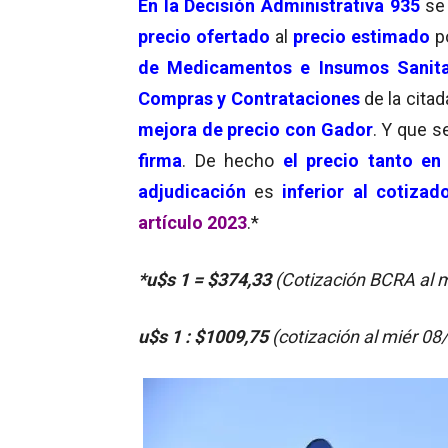
En la Decisión Administrativa 935
se 
precio ofertado
al
precio estimado
p
de Medicamentos e Insumos Sanit
Compras y Contrataciones
de la cita
mejora de precio con Gador
. Y que s
firma
. De hecho
el precio tanto e
adjudicación
es
inferior al cotizad
artículo 2023
.*
*u$s 1 = $374,33
(Cotización BCRA al 
u$s 1 : $1009,75
(cotización al miér 0