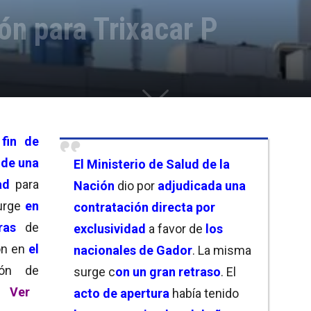
ón para Trixacar P
n
fin de
 de una
El Ministerio de Salud de la
dad
para
Nación
dio por
adjudicada una
surge
en
contratación directa por
ras
de
exclusividad
a favor de
los
on en
el
nacionales de Gador
. La misma
ión de
surge c
on un gran retraso
. El
.
Ver
acto de apertura
había tenido