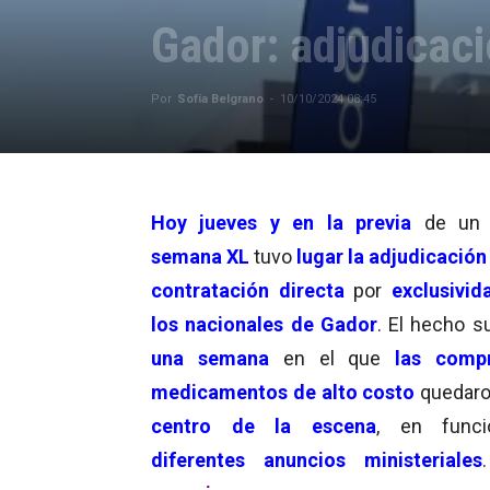
Gador: adjudicaci
Por
Sofía Belgrano
-
10/10/2024 08:45
Hoy jueves y en la previa
de u
semana XL
tuvo
lugar la adjudicación
contratación directa
por
exclusivi
los nacionales de Gador
. El hecho 
una semana
en el que
las comp
medicamentos de alto costo
quedar
centro de la escena
, en func
diferentes anuncios ministeriales