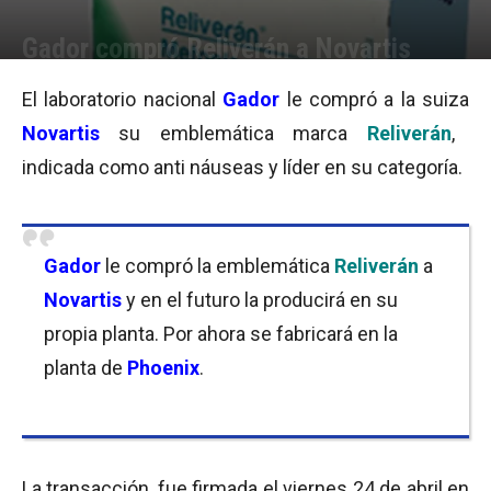
Gador compró Reliverán a Novartis
Por
Cristina Kroll
-
28/04/2015 09:00
El laboratorio nacional
Gador
le compró a la suiza
Novartis
su emblemática marca
Reliverán
,
indicada como anti náuseas y líder en su categoría.
Gador
le compró la emblemática
Reliverán
a
Novartis
y en el futuro la producirá en su
propia planta. Por ahora se fabricará en la
planta de
Phoenix
.
La transacción, fue firmada el viernes 24 de abril en