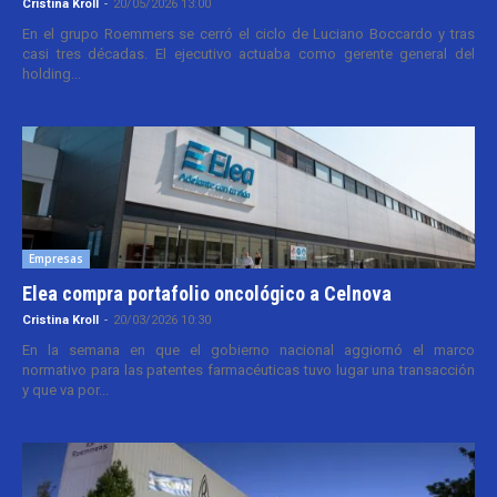
Cristina Kroll
-
20/05/2026 13:00
En el grupo Roemmers se cerró el ciclo de Luciano Boccardo y tras
casi tres décadas. El ejecutivo actuaba como gerente general del
holding...
Empresas
Elea compra portafolio oncológico a Celnova
Cristina Kroll
-
20/03/2026 10:30
En la semana en que el gobierno nacional aggiornó el marco
normativo para las patentes farmacéuticas tuvo lugar una transacción
y que va por...