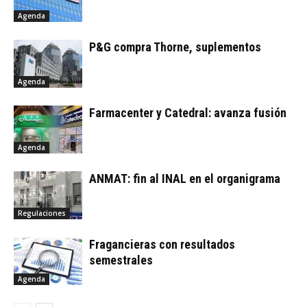
Agenda
P&G compra Thorne, suplementos
Agenda
Farmacenter y Catedral: avanza fusión
Agenda
ANMAT: fin al INAL en el organigrama
Regulaciones
Fragancieras con resultados
semestrales
Agenda