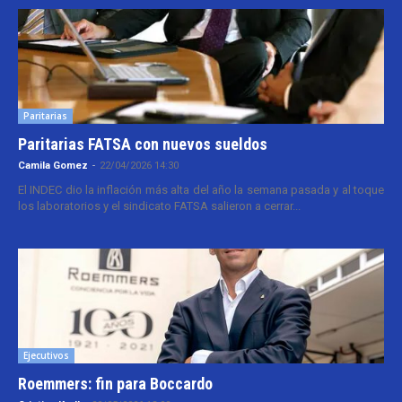
Paritarias
Paritarias FATSA con nuevos sueldos
Camila Gomez
-
22/04/2026 14:30
El INDEC dio la inflación más alta del año la semana pasada y al toque
los laboratorios y el sindicato FATSA salieron a cerrar...
Ejecutivos
Roemmers: fin para Boccardo