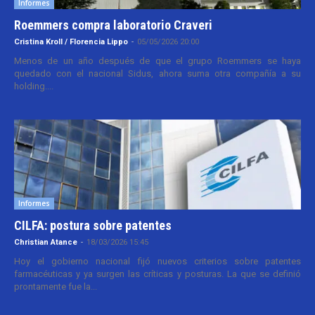
Informes
Roemmers compra laboratorio Craveri
Cristina Kroll / Florencia Lippo
-
05/05/2026 20:00
Menos de un año después de que el grupo Roemmers se haya
quedado con el nacional Sidus, ahora suma otra compañía a su
holding....
Informes
CILFA: postura sobre patentes
Christian Atance
-
18/03/2026 15:45
Hoy el gobierno nacional fijó nuevos criterios sobre patentes
farmacéuticas y ya surgen las críticas y posturas. La que se definió
prontamente fue la...