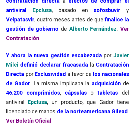
contratación directa
a
efectos de comprar el
antiviral
Epclusa
, basado en
sofosbuvir
y
Velpatasvir
, cuatro meses antes de que
finalice la
gestión de gobierno
de
Alberto Fernández
.
Ver
Contratación
Y ahora la nueva gestión encabezada
por
Javier
Milei
definió declarar
fracasada
la
Contratación
Directa
por
Exclusividad
a favor de
los nacionales
de Gador
. La misma implicaba la
adquisición
de
46.200 comprimidos
,
cápsulas
o
tabletas
del
antiviral
Epclusa
, un producto, que Gador tiene
licenciado de manos
de la norteamericana Gilead
.
Ver Boletín Oficial