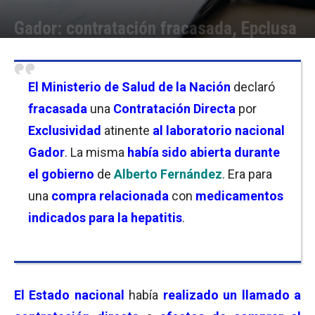
Gador: contratación fracasada, Epclusa
Por
Sofía Belgrano
-
10/07/2024 11:00
El Ministerio de Salud de la Nación
declaró
fracasada
una
Contratación Directa
por
Exclusividad
atinente
al laboratorio nacional
Gador
. La misma
había sido abierta durante
el gobierno
de
Alberto Fernández
. Era para
una
compra relacionada
con
medicamentos
indicados para la hepatitis
.
El Estado nacional
había
realizado un llamado a