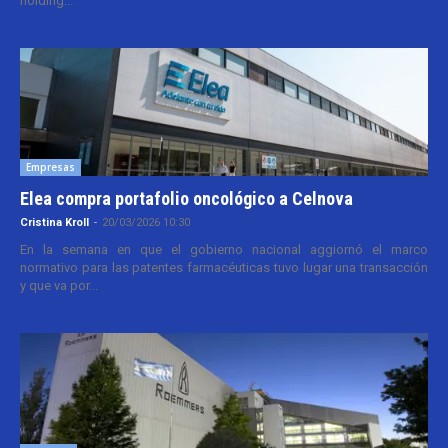
holding...
Empresas
Elea compra portafolio oncológico a Celnova
Cristina Kroll
-
20/03/2026 10:30
En la semana en que el gobierno nacional aggiornó el marco
normativo para las patentes farmacéuticas tuvo lugar una transacción
y que va por...