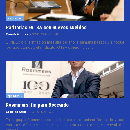
Paritarias
Paritarias FATSA con nuevos sueldos
Camila Gomez
-
22/04/2026 14:30
El INDEC dio la inflación más alta del año la semana pasada y al toque
los laboratorios y el sindicato FATSA salieron a cerrar...
Ejecutivos
Roemmers: fin para Boccardo
Cristina Kroll
-
20/05/2026 13:00
En el grupo Roemmers se cerró el ciclo de Luciano Boccardo y tras
casi tres décadas. El ejecutivo actuaba como gerente general del