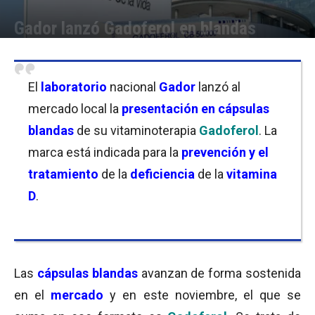
Gador lanzó Gadoferol en blandas
Por
Equipo de Redacción
-
09/11/2020 11:45
El
laboratorio
nacional
Gador
lanzó al
mercado local la
presentación en cápsulas
blandas
de su vitaminoterapia
Gadoferol
. La
marca está indicada para la
prevención y el
tratamiento
de la
deficiencia
de la
vitamina
D
.
Las
cápsulas blandas
avanzan de forma sostenida
en el
mercado
y en este noviembre, el que se