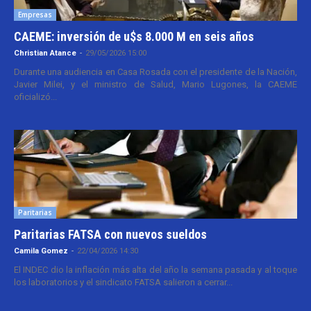
Empresas
CAEME: inversión de u$s 8.000 M en seis años
Christian Atance
-
29/05/2026 15:00
Durante una audiencia en Casa Rosada con el presidente de la Nación,
Javier Milei, y el ministro de Salud, Mario Lugones, la CAEME
oficializó...
Paritarias
Paritarias FATSA con nuevos sueldos
Camila Gomez
-
22/04/2026 14:30
El INDEC dio la inflación más alta del año la semana pasada y al toque
los laboratorios y el sindicato FATSA salieron a cerrar...