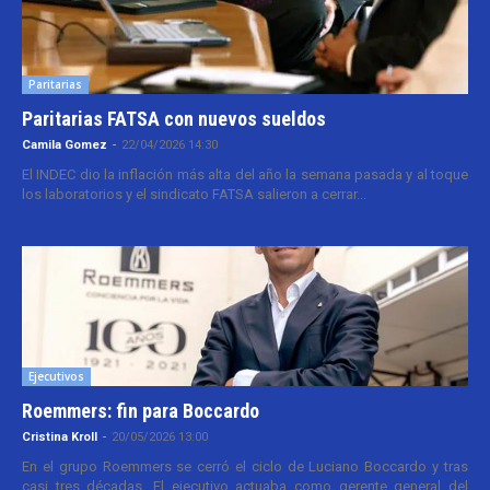
Paritarias
Paritarias FATSA con nuevos sueldos
Camila Gomez
-
22/04/2026 14:30
El INDEC dio la inflación más alta del año la semana pasada y al toque
los laboratorios y el sindicato FATSA salieron a cerrar...
Ejecutivos
Roemmers: fin para Boccardo
Cristina Kroll
-
20/05/2026 13:00
En el grupo Roemmers se cerró el ciclo de Luciano Boccardo y tras
casi tres décadas. El ejecutivo actuaba como gerente general del