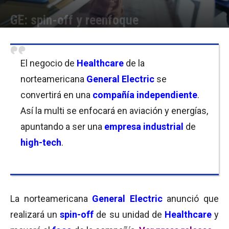
GE: spin-off y reenfoque
Por
Micaela Bitch
-
27/06/2018 09:45
El negocio de
Healthcare
de la
norteamericana
General Electric
se
convertirá en una
compañía independiente
.
Así la multi se enfocará en aviación y energías,
apuntando a ser una
empresa industrial
de
high-tech
.
La norteamericana
General Electric
anunció que
realizará un
spin-off
de su unidad de
Healthcare
y