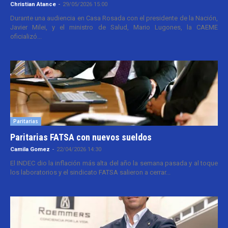
Christian Atance
-
29/05/2026 15:00
Durante una audiencia en Casa Rosada con el presidente de la Nación,
Javier Milei, y el ministro de Salud, Mario Lugones, la CAEME
oficializó...
Paritarias
Paritarias FATSA con nuevos sueldos
Camila Gomez
-
22/04/2026 14:30
El INDEC dio la inflación más alta del año la semana pasada y al toque
los laboratorios y el sindicato FATSA salieron a cerrar...