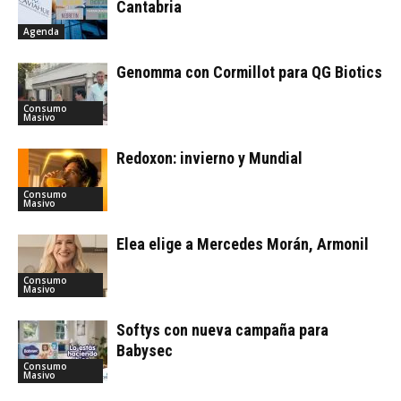
Cantabria
Agenda
Genomma con Cormillot para QG Biotics
Consumo
Masivo
Redoxon: invierno y Mundial
Consumo
Masivo
Elea elige a Mercedes Morán, Armonil
Consumo
Masivo
Softys con nueva campaña para
Babysec
Consumo
Masivo