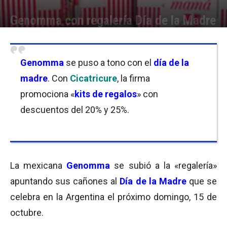
Genomma con regalería Día de la Madre
Por
Equipo de Redacción
-
13/10/2016 09:00
Genomma
se puso a tono con el
día de la
madre
. Con
Cicatricure
, la firma
promociona «
kits de regalos
» con
descuentos del 20% y 25%.
La mexicana
Genomma
se subió a la «regalería»
apuntando sus cañones al
D
ía de la Madre
que se
celebra en la Argentina el próximo domingo, 15 de
octubre.