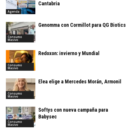
Cantabria
Agenda
Genomma con Cormillot para QG Biotics
Consumo
Masivo
Redoxon: invierno y Mundial
Consumo
Masivo
Elea elige a Mercedes Morán, Armonil
Consumo
Masivo
Softys con nueva campaña para
Babysec
Consumo
Masivo