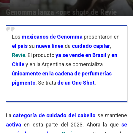
Genomma lanza «one shot» de Revie
Por
Florencia Lippo
-
06/02/2023 10:45
Los
mexicanos de Genomma
presentaron en
el país
su
nueva línea
de
cuidado capilar
,
Revie
. El producto
ya se vende en Brasil
y
en
Chile
y en la Argentina se comercializa
únicamente en la cadena de perfumerías
pigmento
. Se trata
de un One Shot
.
La
categoría de cuidado del cabello
se mantiene
activa
en esta parte del 2023. Ahora la que
se