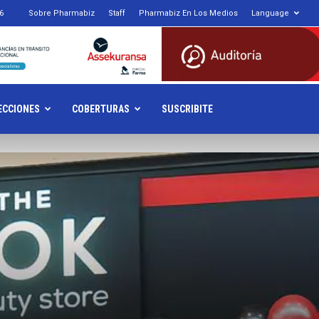
6
Sobre Pharmabiz
Staff
Pharmabiz En Los Medios
Language
armabiz.NET
ECCIONES
COBERTURAS
SUSCRIBITE