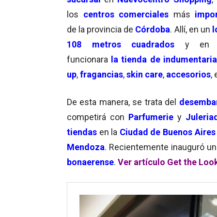
los
centros
comerciales
más
impo
de la provincia de
Córdoba
. Allí, en un
l
108 metros cuadrados
y en 
funcionara
la tienda de indumentaria
up
,
fragancias
,
skin care
,
accesorios
,
De esta manera, se trata del
desembar
competirá con
Parfumerie
y
Juleria
tiendas
en la
Ciudad de Buenos Aires
Mendoza
. Recientemente inauguró un
bonaerense
.
Ver artículo Get the Loo