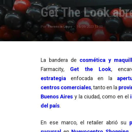
Get The Look abr
Por
Florencia Lippo
-
16/09/2023 12:00
La bandera de
cosmética y maquill
Farmacity,
Get the Look
, enca
estrategia
enfocada en la
apertu
centros comerciales
, tanto en la
provi
Buenos Aires
y la ciudad, como en el
del país
.
En ese marco, el retailer abrió su
sucursal
en
Nuevocentro Shopping
,