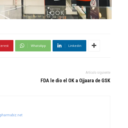
terest
WhatsApp
Linkedin
Artículo siguiente
FDA le dio el OK a Ojjaara de GSK
@pharmabiz.net