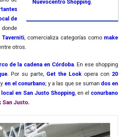
Nuevocentro Shopping
.
rtantes
ocal de
donde
 Taverniti
, comercializa categorías como
make
 entre otros.
co de la cadena en Córdoba
. En ese shopping
que
. Por su parte,
Get the Look
opera con
20
y
en el conurbano
; y a las que se suman
dos en
local en San Justo Shopping
, en el
conurbano
k San Justo.