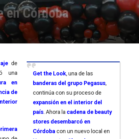
e en Córdoba
aje
de
ró una
Get the Look
, una de las
ra en
banderas del grupo Pegasus
,
ncia de
continúa con su proceso de
interior
expansión en el interior del
país
. Ahora la
cadena de beauty
stores
desembarcó en
primera
Córdoba
con un nuevo local en
 uno de