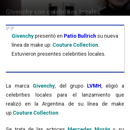
Givenchy con celebrities locales
Por
Julieta Martín
-
12/08/2016 10:30
Givenchy
presentó en
Patio Bullrich
su nueva
línea de make up:
Couture Collection
.
Estuvieron presentes celebrities locales.
La marca
Givenchy
, del grupo
LVMH
,
eligió a
celebrities locales para el lanzamiento que
realizó en la Argentina de su línea de make
up
Couture Collection
.
Se trata de las actrices
Mercedes Morán
y su