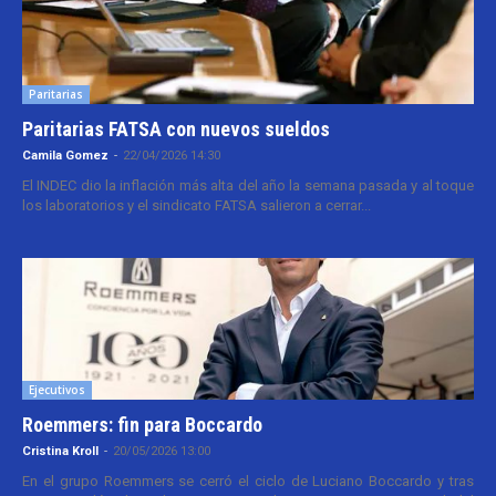
Paritarias
Paritarias FATSA con nuevos sueldos
Camila Gomez
-
22/04/2026 14:30
El INDEC dio la inflación más alta del año la semana pasada y al toque
los laboratorios y el sindicato FATSA salieron a cerrar...
Ejecutivos
Roemmers: fin para Boccardo
Cristina Kroll
-
20/05/2026 13:00
En el grupo Roemmers se cerró el ciclo de Luciano Boccardo y tras