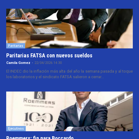
Paritarias
Paritarias FATSA con nuevos sueldos
Camila Gomez
-
22/04/2026 14:30
El INDEC dio la inflación más alta del año la semana pasada y al toque
los laboratorios y el sindicato FATSA salieron a cerrar...
Ejecutivos
Roemmers: fin para Boccardo