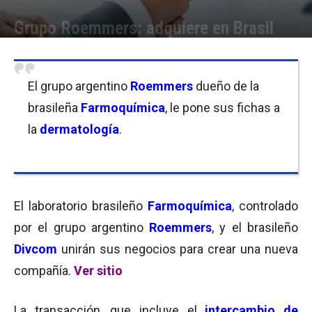
Grupo Roemmers: adquiere en Brasil
Por
Equipo de Redacción
-
11/05/2017 09:45
El grupo argentino
Roemmers
dueño de la
brasileña
Farmoquímica
, le pone sus fichas a
la
dermatología
.
El laboratorio brasileño
Farmoquímica
, controlado
por el grupo argentino
Roemmers
, y el brasileño
Divcom
unirán sus negocios para crear una nueva
compañía.
Ver sitio
La transacción, que incluye el
intercambio de