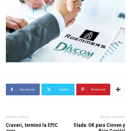
Facebook
Twitter
Pinterest
Artículo anterior
Artículo siguiente
Craveri, terminó la EPIC
Stada: OK para Cinven y
ayer
Bain Capital