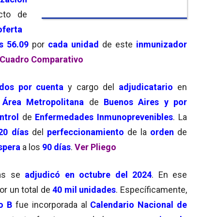
cto de
ferta
s 56.09
por
cada unidad
de este
inmunizador
 Cuadro Comparativo
dos por cuenta
y cargo del
adjudicatario
en
l
Área Metropolitana
de
Buenos Aires y por
ntrol
de
Enfermedades Inmunoprevenibles
. La
 20 días
del
perfeccionamiento
de la
orden
de
spera
a los
90 días
.
Ver Pliego
nas se
adjudicó en octubre del 2024
. En ese
or un total de
40 mil unidades
. Específicamente,
o B
fue incorporada al
Calendario Nacional de