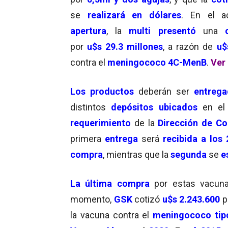
se
realizará en dólares
. En el a
apertura
, la
multi presentó
una
o
por
u$s 29.3 millones
, a razón de
u$
contra el
meningococo 4C-MenB
.
Ver
Los productos
deberán ser
entrega
distintos
depósitos ubicados
en e
requerimiento
de la
Dirección de Co
primera
entrega
será
recibida a los
compra
, mientras que la
segunda
se
e
La última compra
por estas vacu
momento,
GSK
cotizó
u$s 2.243.600
p
la vacuna contra el
meningococo tip