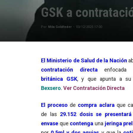
GSK a contrataci
Por
Mila Goldfeder
-
03/12/2025 17:00
El
Ministerio de Salud de la Nación
ab
contratación directa
enfocada 
británica GSK
, y que apunta a su
Bexsero
.
Ver Contratación Directa
El proceso
de
compra aclara
que c
de las
29.152 dosis se presentar
envase
que
contenga
una
jeringa pre
por
0,5ml y dos agujas
, y que la
coti