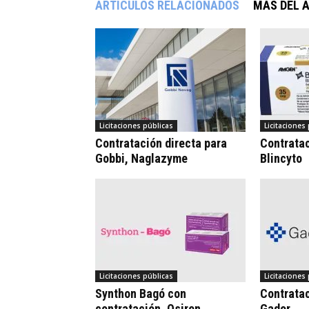
ARTÍCULOS RELACIONADOS
MÁS DEL 
Licitaciones públicas
Licitaciones
Contratación directa para
Contrata
Gobbi, Naglazyme
Blincyto
Licitaciones públicas
Licitaciones
Synthon Bagó con
Contratac
contratación, Osiren
Gador