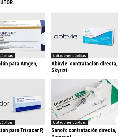
AUTOR
 públicas
Licitaciones públicas
ción para Amgen,
Abbvie: contratación directa,
Skyrizi
 públicas
Licitaciones públicas
ión para Trixacar P,
Sanofi: contratación directa,
Dupixent