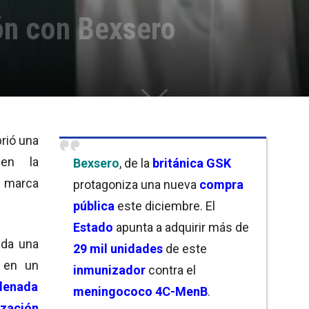
ón con Bexsero
rió una
en la
Bexsero
, de la
británica GSK
 marca
protagoniza una nueva
compra
pública
este diciembre. El
Estado
apunta a adquirir más de
ada una
29 mil unidades
de este
á
en un
inmunizador
contra el
llenada
meningococo 4C-MenB
.
zación