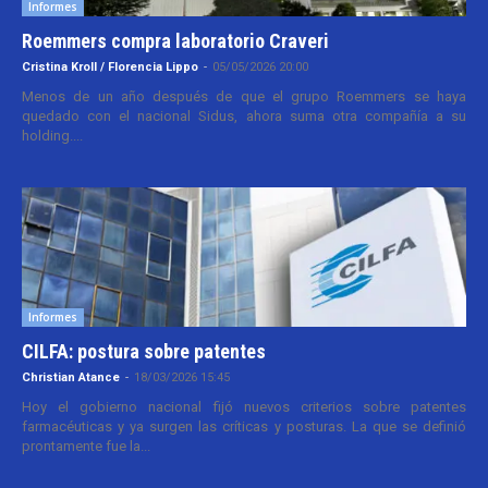
Informes
Roemmers compra laboratorio Craveri
Cristina Kroll / Florencia Lippo
-
05/05/2026 20:00
Menos de un año después de que el grupo Roemmers se haya
quedado con el nacional Sidus, ahora suma otra compañía a su
holding....
Informes
CILFA: postura sobre patentes
Christian Atance
-
18/03/2026 15:45
Hoy el gobierno nacional fijó nuevos criterios sobre patentes
farmacéuticas y ya surgen las críticas y posturas. La que se definió
prontamente fue la...