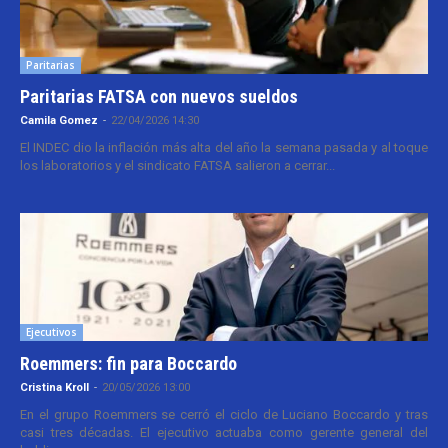
Paritarias
Paritarias FATSA con nuevos sueldos
Camila Gomez
-
22/04/2026 14:30
El INDEC dio la inflación más alta del año la semana pasada y al toque
los laboratorios y el sindicato FATSA salieron a cerrar...
Ejecutivos
Roemmers: fin para Boccardo
Cristina Kroll
-
20/05/2026 13:00
En el grupo Roemmers se cerró el ciclo de Luciano Boccardo y tras
casi tres décadas. El ejecutivo actuaba como gerente general del