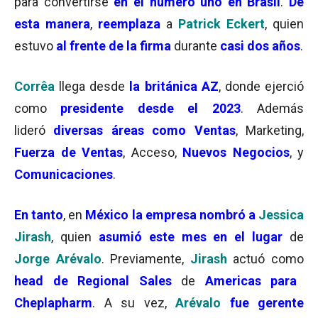
para convertirse
en el número uno en Brasil
.
De
esta manera
,
reemplaza
a
Patrick Eckert
, quien
estuvo
al frente de la firma
durante
casi dos años
.
Corrêa
llega desde
la británica AZ
, donde ejerció
como
presidente desde el 2023
. Además
lideró
diversas áreas como Ventas
, Marketing,
Fuerza de Ventas
, Acceso,
Nuevos Negocios
, y
Comunicaciones
.
En tanto
, en
México la empresa nombró a
Jessica
Jirash
, quien
asumió este mes en el lugar
de
Jorge Arévalo
. Previamente,
Jirash
actuó como
head de Regional Sales
de
Americas para
Cheplapharm
. A su vez,
Arévalo
fue gerente