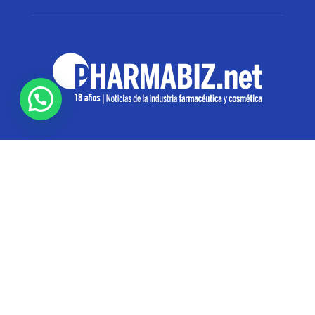
SOBRE NOSOTROS
Pharmabiz es un diario especializado en el quehacer
de la industria farmacéutica y cosmética. Investiga y
analiza noticias desde la Ciudad de Buenos Aires para
toda la región
Contáctanos:
info@pharmabiz.net
SEGUINOS