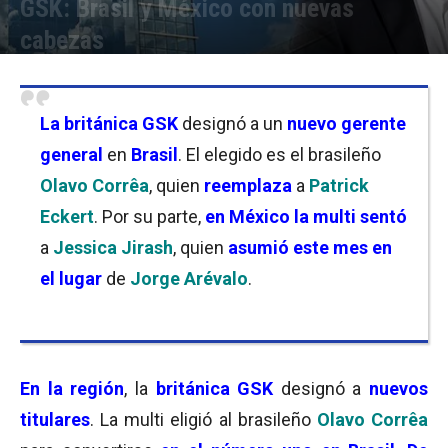
GSK: Brasil y México con nuevas
cabezas
Por
Florencia Lippo
-
18/05/2026 19:45
La británica GSK
designó a un
nuevo gerente
general
en
Brasil
. El elegido es el brasileño
Olavo Corrêa
, quien
reemplaza
a
Patrick
Eckert
. Por su parte,
en México la multi sentó
a
Jessica Jirash
, quien
asumió este mes en
el lugar
de
Jorge Arévalo
.
En la región
, la
británica GSK
designó a
nuevos
titulares
. La multi eligió al brasileño
Olavo Corrêa