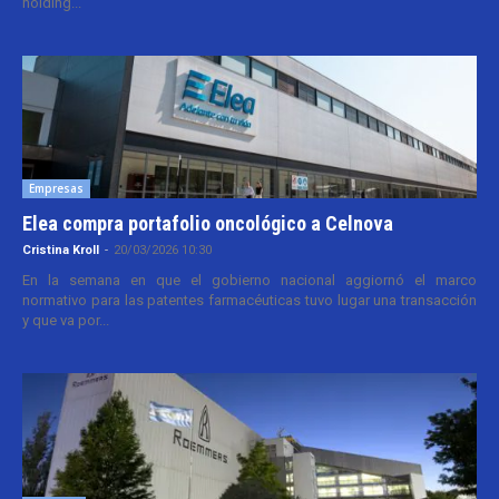
holding...
Empresas
Elea compra portafolio oncológico a Celnova
Cristina Kroll
-
20/03/2026 10:30
En la semana en que el gobierno nacional aggiornó el marco
normativo para las patentes farmacéuticas tuvo lugar una transacción
y que va por...