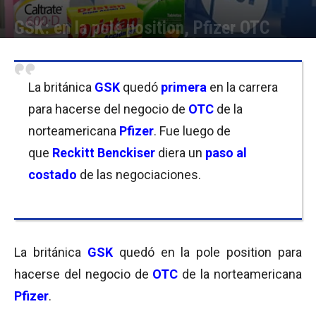
GSK: en la pole position, Pfizer OTC
Por
Equipo de Redacción
-
22/03/2018 10:00
La británica
GSK
quedó
primera
en la carrera
para hacerse del negocio de
OTC
de la
norteamericana
Pfizer
. Fue luego de
que
Reckitt Benckiser
diera un
paso al
costado
de las negociaciones.
La británica
GSK
quedó en la pole position para
hacerse del negocio de
OTC
de la norteamericana
Pfizer
.