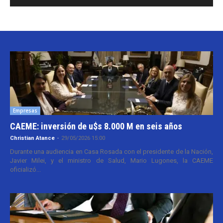
Empresas
CAEME: inversión de u$s 8.000 M en seis años
Christian Atance
-
29/05/2026 15:00
Durante una audiencia en Casa Rosada con el presidente de la Nación,
Javier Milei, y el ministro de Salud, Mario Lugones, la CAEME
oficializó...