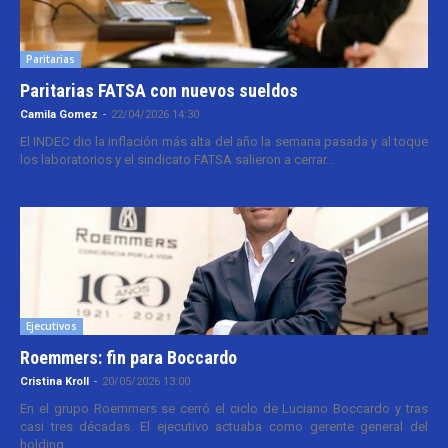
Paritarias
Paritarias FATSA con nuevos sueldos
Camila Gomez
-
22/04/2026 14:30
El INDEC dio la inflación más alta del año la semana pasada y al toque
los laboratorios y el sindicato FATSA salieron a cerrar...
Ejecutivos
Roemmers: fin para Boccardo
Cristina Kroll
-
20/05/2026 13:00
En el grupo Roemmers se cerró el ciclo de Luciano Boccardo y tras
casi tres décadas. El ejecutivo actuaba como gerente general del
holding...