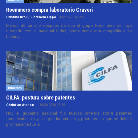
Roemmers compra laboratorio Craveri
Cristina Kroll / Florencia Lippo
-
05/05/2026 20:00
Menos de un año después de que el grupo Roemmers se haya
quedado con el nacional Sidus, ahora suma otra compañía a su
holding....
Informes
CILFA: postura sobre patentes
Christian Atance
-
18/03/2026 15:45
Hoy el gobierno nacional fijó nuevos criterios sobre patentes
farmacéuticas y ya surgen las críticas y posturas. La que se definió
prontamente fue la...