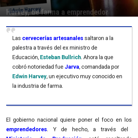
Harvey, de farma a emprendedor
Por
Equipo de Redacción
-
05/09/2017 09:30
Las
cervecerías artesanales
saltaron a la
palestra a través del ex ministro de
Educación,
Esteban Bullrich
. Ahora la que
cobró notoriedad fue
Jarva
, comandada por
Edwin Harvey
, un ejecutivo muy conocido en
la industria de farma.
El gobierno nacional quiere poner el foco en los
emprendedores
. Y de hecho, a través del