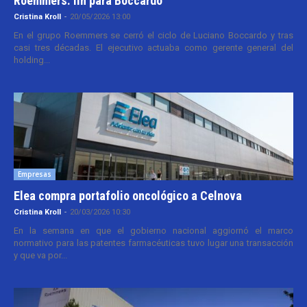
Roemmers: fin para Boccardo
Cristina Kroll
-
20/05/2026 13:00
En el grupo Roemmers se cerró el ciclo de Luciano Boccardo y tras
casi tres décadas. El ejecutivo actuaba como gerente general del
holding...
Empresas
Elea compra portafolio oncológico a Celnova
Cristina Kroll
-
20/03/2026 10:30
En la semana en que el gobierno nacional aggiornó el marco
normativo para las patentes farmacéuticas tuvo lugar una transacción
y que va por...