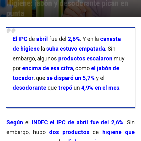
Higiene: jabón y desodorante pican en
punta
Por
Facundo Rivera
-
15/05/2026 19:00
El IPC
de
abril
fue del
2,6
%
. Y en la
canasta
de higiene
la
suba estuvo empatada
. Sin
embargo, algunos
productos escalaron
muy
por
encima de esa cifra
, como
el jabón de
tocador
, que
se disparó un 5,7%
y el
desodorante
que
trepó
un
4,9% en el mes
.
Según
el
INDEC el IPC de abril fue del 2,6%
. Sin
embargo, hubo
dos productos
de
higiene que