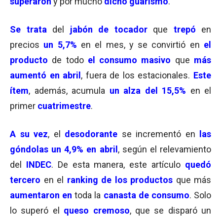
superaron
y por mucho
dicho guarismo
.
Se trata
del
jabón de tocador
que
trepó
en
precios
un 5,7%
en el mes, y se convirtió en
el
producto
de todo
el consumo masivo
que
más
aumentó en abril
, fuera de los estacionales.
Este
ítem
, además, acumula
un alza del 15,5%
en el
primer
cuatrimestre
.
A su vez
, el
desodorante
se incrementó en
las
góndolas un 4,9% en abril
, según el relevamiento
del
INDEC
. De esta manera, este artículo
quedó
tercero
en el
ranking de los productos
que más
aumentaron en
toda la
canasta de consumo
. Solo
lo superó el
queso cremoso
, que se disparó un