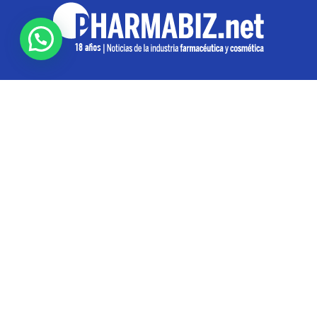
SOBRE NOSOTROS
Pharmabiz es un diario especializado en el quehacer
de la industria farmacéutica y cosmética. Investiga y
analiza noticias desde la Ciudad de Buenos Aires para
toda la región
Contáctanos:
info@pharmabiz.net
SEGUINOS