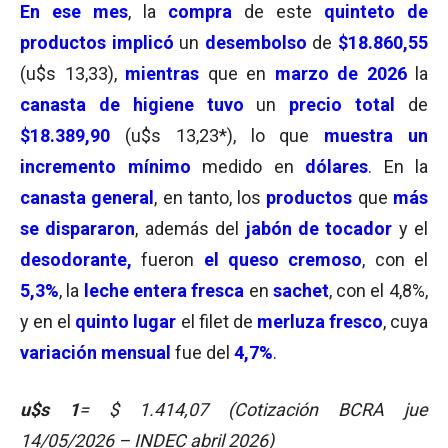
En ese
mes
, la
compra
de este
quinteto de
productos
implicó
un
desembolso
de
$18.860,55
(u$s 13,33),
mientras
que en
marzo de 2026
la
canasta de higiene
tuvo
un
precio total
de
$18.389,90
(u$s 13,23*), lo que
muestra un
incremento mínimo
medido en
dólares
. En la
canasta general
, en tanto, los
productos
que
más
se dispararon
, además del
jabón de tocador
y el
desodorante,
fueron
el queso cremoso
, con el
5,3%
, la
leche entera fresca
en
sachet
, con el 4,8%,
y en el
quinto lugar
el filet de
merluza fresco
, cuya
variación mensual
fue del
4,7%
.
u$s 1
= $ 1.414,07 (Cotización BCRA jue
14/05/2026 – INDEC abril 2026)