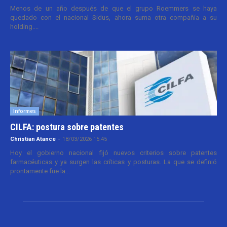
Menos de un año después de que el grupo Roemmers se haya
quedado con el nacional Sidus, ahora suma otra compañía a su
holding....
Informes
CILFA: postura sobre patentes
Christian Atance
-
18/03/2026 15:45
Hoy el gobierno nacional fijó nuevos criterios sobre patentes
farmacéuticas y ya surgen las críticas y posturas. La que se definió
prontamente fue la...