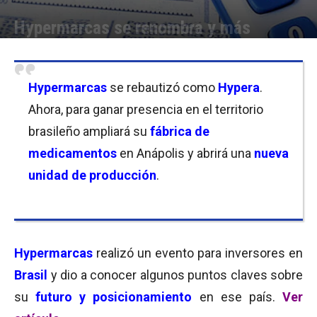
Hypermarcas se renombra y más
Por
Delfina Nuñez
-
11/12/2017 07:30
Hypermarcas
se rebautizó como
Hypera
.
Ahora, para ganar presencia en el territorio
brasileño ampliará su
fábrica de
medicamentos
en Anápolis y abrirá una
nueva
unidad de producción
.
Hypermarcas
realizó un evento para inversores en
Brasil
y dio a conocer algunos puntos claves sobre
su
futuro y posicionamiento
en ese país.
Ver