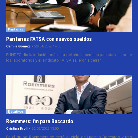
Paritarias
Paritarias FATSA con nuevos sueldos
Camila Gomez
-
22/04/2026 14:30
El INDEC dio la inflación más alta del año la semana pasada y al toque
los laboratorios y el sindicato FATSA salieron a cerrar...
Ejecutivos
Roemmers: fin para Boccardo
Cristina Kroll
-
20/05/2026 13:00
En el grupo Roemmers se cerró el ciclo de Luciano Boccardo y tras