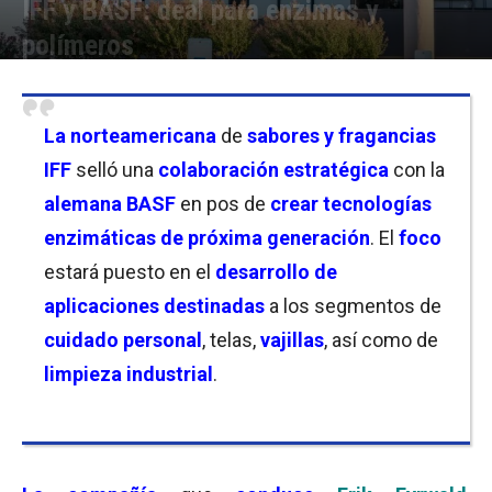
IFF y BASF: deal para enzimas y
polímeros
Por
Christian Atance
-
21/10/2025 09:30
La
norteamericana
de
sabores y fragancias
IFF
selló una
colaboración estratégica
con la
alemana BASF
en pos de
crear tecnologías
enzimáticas de próxima generación
. El
foco
estará puesto en el
desarrollo de
aplicaciones destinadas
a los segmentos de
cuidado personal
, telas,
vajillas
, así como de
limpieza industrial
.