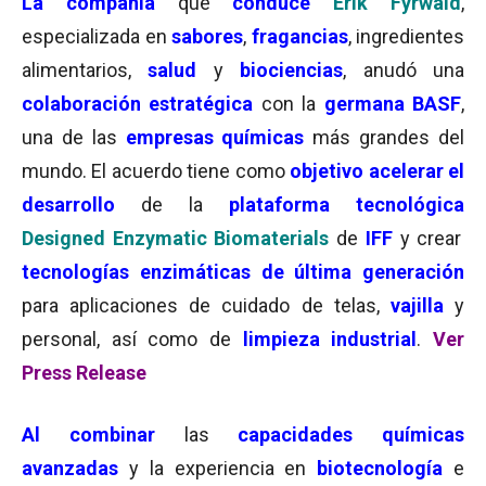
La compañía
que
conduce
Erik Fyrwald
,
especializada en
sabores
,
fragancias
, ingredientes
alimentarios,
salud
y
biociencias
, anudó una
colaboración estratégica
con la
germana BASF
,
una de las
empresas químicas
más grandes del
mundo. El acuerdo tiene como
objetivo
acelerar el
desarrollo
de la
plataforma tecnológica
Designed Enzymatic Biomaterials
de
IFF
y crear
tecnologías enzimáticas de última generación
para aplicaciones de cuidado de telas,
vajilla
y
personal, así como de
limpieza industrial
.
Ver
Press Release
Al combinar
las
capacidades químicas
avanzadas
y la experiencia en
biotecnología
e