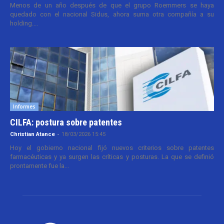
Menos de un año después de que el grupo Roemmers se haya
quedado con el nacional Sidus, ahora suma otra compañía a su
holding....
Informes
CILFA: postura sobre patentes
Christian Atance
-
18/03/2026 15:45
Hoy el gobierno nacional fijó nuevos criterios sobre patentes
farmacéuticas y ya surgen las críticas y posturas. La que se definió
prontamente fue la...