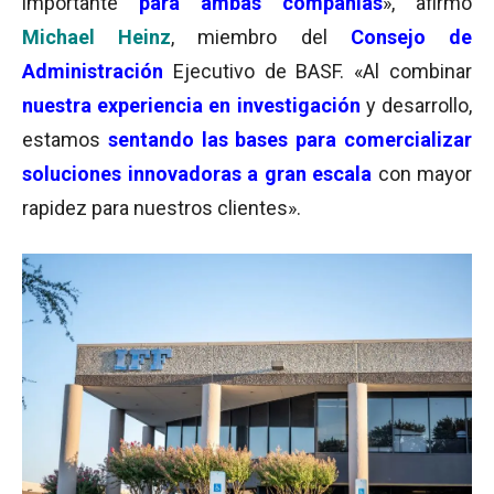
importante
para ambas compañías
», afirmó
Michael Heinz
, miembro del
Consejo de
Administración
Ejecutivo de BASF. «Al combinar
nuestra experiencia en investigación
y desarrollo,
estamos
sentando las bases para comercializar
soluciones innovadoras a gran escala
con mayor
rapidez para nuestros clientes».