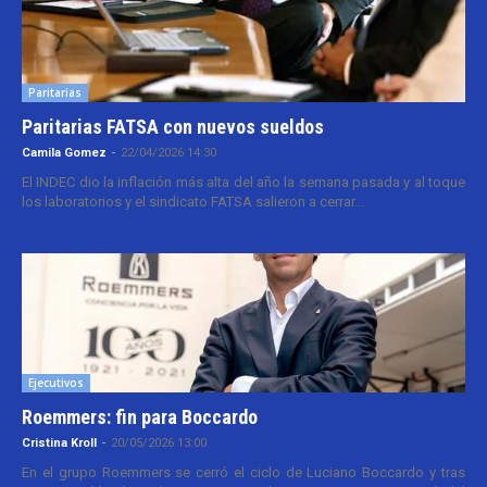
Paritarias
Paritarias FATSA con nuevos sueldos
Camila Gomez
-
22/04/2026 14:30
El INDEC dio la inflación más alta del año la semana pasada y al toque
los laboratorios y el sindicato FATSA salieron a cerrar...
Ejecutivos
Roemmers: fin para Boccardo
Cristina Kroll
-
20/05/2026 13:00
En el grupo Roemmers se cerró el ciclo de Luciano Boccardo y tras