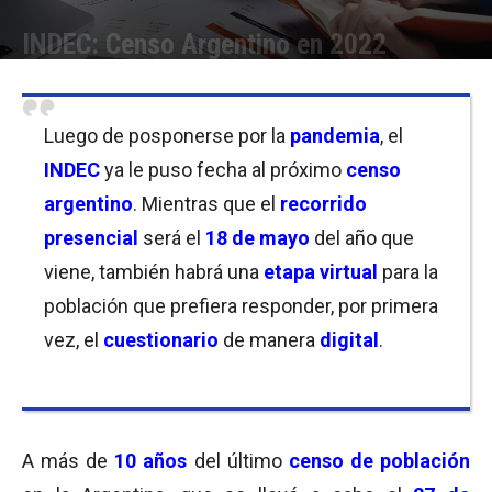
INDEC: Censo Argentino en 2022
Por
Florencia Lippo
-
03/09/2021 09:00
Luego de posponerse por la
pandemia
, el
INDEC
ya le puso fecha al próximo
censo
argentino
. Mientras que el
recorrido
presencial
será el
18 de mayo
del año que
viene, también habrá una
etapa virtual
para la
población que prefiera responder, por primera
vez, el
cuestionario
de manera
digital
.
A más de
10 años
del último
censo de población