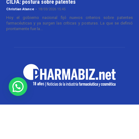
CILFA: postura sobre patentes
Christian Atance
-
18/03/2026 15:45
Hoy el gobierno nacional fijó nuevos criterios sobre patentes
farmacéuticas y ya surgen las críticas y posturas. La que se definió
prontamente fue la...
SOBRE NOSOTROS
Pharmabiz es un diario especializado en el quehacer
de la industria farmacéutica y cosmética. Investiga y
analiza noticias desde la Ciudad de Buenos Aires para