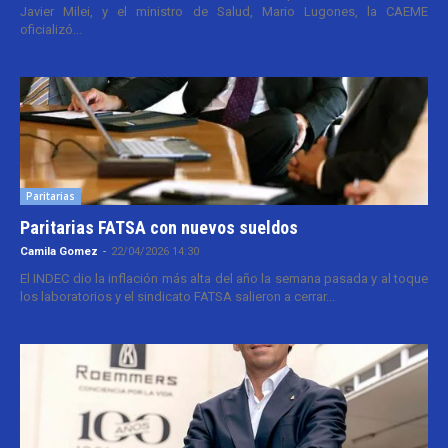
Javier Milei, y el ministro de Salud, Mario Lugones, la CAEME
oficializó...
Paritarias
Paritarias FATSA con nuevos sueldos
Camila Gomez
-
22/04/2026 14:30
El INDEC dio la inflación más alta del año la semana pasada y al toque
los laboratorios y el sindicato FATSA salieron a cerrar...