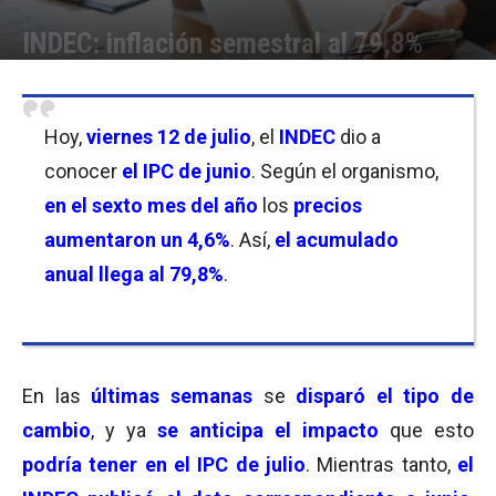
INDEC: inflación semestral al 79,8%
Por
Equipo de Redacción
-
12/07/2024 16:15
Hoy,
viernes 12 de julio
, el
INDEC
dio a
conocer
el IPC de junio
. Según el organismo,
en el sexto mes del año
los
precios
aumentaron un 4,6%
. Así,
el acumulado
anual llega al 79,8%
.
En las
últimas semanas
se
disparó el tipo de
cambio
, y ya
se anticipa el impacto
que esto
podría tener en el IPC de julio
. Mientras tanto,
el