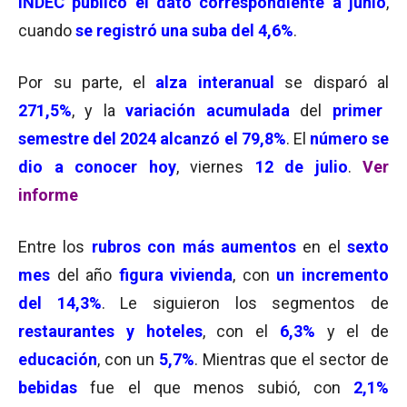
INDEC publicó el dato correspondiente a junio
,
cuando
se registró una suba del 4,6%
.
Por su parte, el
alza interanual
se disparó al
271,5%
, y la
variación acumulada
del
primer
semestre del 2024 alcanzó el 79,8%
. El
número se
dio a conocer hoy
, viernes
12 de julio
.
Ver
informe
Entre los
rubros con más aumentos
en el
sexto
mes
del año
figura vivienda
, con
un incremento
del 14,3%
. Le siguieron los segmentos de
restaurantes y hoteles
, con el
6,3%
y el de
educación
, con un
5,7
%
. Mientras que el sector de
bebidas
fue el que menos subió, con
2,1%