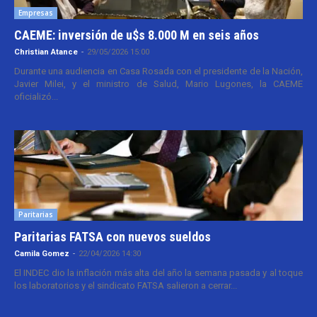
Empresas
CAEME: inversión de u$s 8.000 M en seis años
Christian Atance
-
29/05/2026 15:00
Durante una audiencia en Casa Rosada con el presidente de la Nación,
Javier Milei, y el ministro de Salud, Mario Lugones, la CAEME
oficializó...
Paritarias
Paritarias FATSA con nuevos sueldos
Camila Gomez
-
22/04/2026 14:30
El INDEC dio la inflación más alta del año la semana pasada y al toque
los laboratorios y el sindicato FATSA salieron a cerrar...