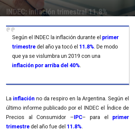
INDEC: inflación trimestral 11.8%
Por
Equipo de Redacción
-
16/04/2019 17:45
Según el INDEC la inflación durante el
primer
trimestre
del año ya tocó el
11.8%
. De modo
que ya se vislumbra un 2019 con una
inflación por arriba del 40%
.
La
inflación
no da respiro en la Argentina. Según el
último informe publicado por el INDEC el Índice de
Precios al Consumidor –
IPC
– para el
primer
trimestre
del año fue del
11.8%
.