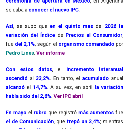
ceremonia de apertura en México
, en Argentina
se daba a
conocer el nuevo IPC
.
Así
, se supo que
en el quinto mes
del
2026 la
variación del Índice
de
Precios al Consumidor
,
fue
del 2,1%
, según el
organismo comandado
por
Pedro Lines
.
Ver informe
Con estos datos
, el
incremento interanual
ascendió
al
33,2%
. En tanto, el
acumulado
anual
alcanzó
el
14,7%
. A su vez, en abril
la variación
había sido del 2,6%
.
Ver IPC abril
En mayo
el
rubro
que registró
más aumentos
fue
el de Comunicación
, que
trepó un 3,4%
; mientras