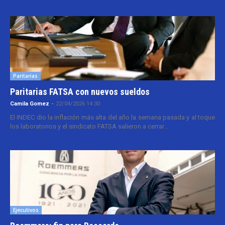
Paritarias
Paritarias FATSA con nuevos sueldos
Camila Gomez
-
22/04/2026 14:30
El INDEC dio la inflación más alta del año la semana pasada y al toque
los laboratorios y el sindicato FATSA salieron a cerrar...
Ejecutivos