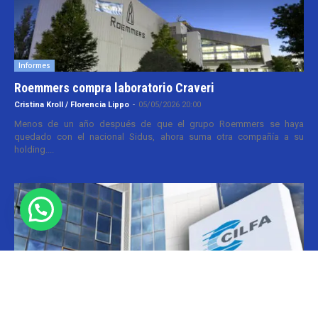
Informes
Roemmers compra laboratorio Craveri
Cristina Kroll / Florencia Lippo
-
05/05/2026 20:00
Menos de un año después de que el grupo Roemmers se haya
quedado con el nacional Sidus, ahora suma otra compañía a su
holding....
Informes
CILFA: postura sobre patentes
Christian Atance
-
18/03/2026 15:45