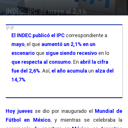
INDEC: IPC de mayo al 2,1%
Por
Equipo de Redacción
-
11/06/2026 16:15
El
INDEC publicó el IPC
correspondiente a
mayo
, el que
aumentó un
2,1% en un
escenario
que
sigue siendo recesivo
en lo
que respecta al consumo
. En
abril la cifra
fue del 2,6%
. Así,
el año acumula
un
alza del
14,7%
.
Hoy jueves
se dio por inaugurado el
Mundial de
Fútbol en México
, y mientras se celebraba la