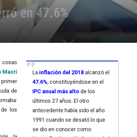
erró en 47.6%
 cosas
o Macri
La
inflación del 2018
alcanzó el
 primer
47.6%
, constituyéndose en el
duda de
IPC anual más alto
de los
irmaba:
últimos 27 años. El otro
 de los
antecedente había sido el año
1991 cuando se desató lo que
se dio en conocer como
ón, la