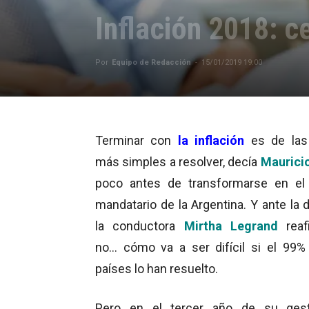
Inflación 2018: c
Por
Equipo de Redacción
-
15/01/2019 19:00
Terminar con
la inflación
es de las
más simples a resolver, decía
Maurici
poco antes de transformarse en el
mandatario de la Argentina. Y ante la 
la conductora
Mirtha Legrand
reaf
no… cómo va a ser difícil si el 99%
países lo han resuelto.
Pero en el tercer año de su gesti