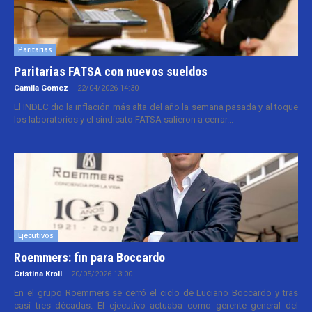
Paritarias
Paritarias FATSA con nuevos sueldos
Camila Gomez
-
22/04/2026 14:30
El INDEC dio la inflación más alta del año la semana pasada y al toque
los laboratorios y el sindicato FATSA salieron a cerrar...
Ejecutivos
Roemmers: fin para Boccardo
Cristina Kroll
-
20/05/2026 13:00
En el grupo Roemmers se cerró el ciclo de Luciano Boccardo y tras
casi tres décadas. El ejecutivo actuaba como gerente general del