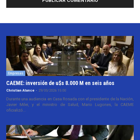
Empresas
CAEME: inversión de u$s 8.000 M en seis años
Christian Atance
-
29/05/2026 15:00
Durante una audiencia en Casa Rosada con el presidente de la Nación,
Javier Milei, y el ministro de Salud, Mario Lugones, la CAEME
oficializó...