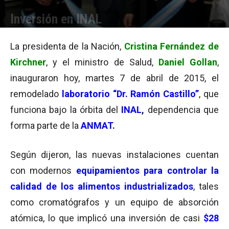
Inversión en INAL
Por
Equipo de Redacción
-
07/04/2015 18:25
La presidenta de la Nación,
Cristina Fernández de
Kirchner
, y el ministro de Salud,
Daniel Gollan
,
inauguraron hoy, martes 7 de abril de 2015, el
remodelado
laboratorio “Dr. Ramón Castillo”
, que
funciona bajo la órbita del
INAL
,
dependencia que
forma parte de la
ANMAT
.
Según dijeron, las nuevas instalaciones cuentan
con modernos
equipamientos para controlar la
calidad de los alimentos industrializados
, tales
como cromatógrafos y un equipo de absorción
atómica, lo que implicó una inversión de casi
$28