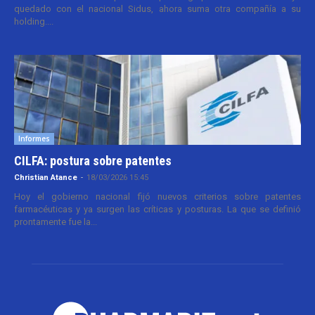
quedado con el nacional Sidus, ahora suma otra compañía a su
holding....
Informes
CILFA: postura sobre patentes
Christian Atance
-
18/03/2026 15:45
Hoy el gobierno nacional fijó nuevos criterios sobre patentes
farmacéuticas y ya surgen las críticas y posturas. La que se definió
prontamente fue la...