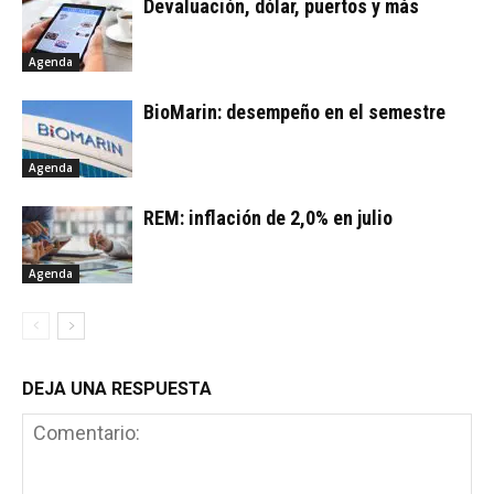
Devaluación, dólar, puertos y más
Agenda
BioMarin: desempeño en el semestre
Agenda
REM: inflación de 2,0% en julio
Agenda
DEJA UNA RESPUESTA