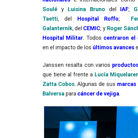
Soulé
y
Luisina Bruno
del
IAF
;
G
Taetti
, del
Hospital Roffo
;
Fe
Galanternik
, del
CEMIC
; y
Roger Sánc
Hospital Militar
. Todos
centraron el
en el impacto de los
últimos avances
e
Janssen resalta con varios
productos 
que tiene al frente a
Lucía Miquelare
Zatta Cobos
. Algunas de sus
marcas 
Balversa
para
cáncer de vejiga
.