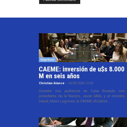
Empresas
CAEME: inversión de u$s 8.000
M en seis años
Christian Atance
-
29/05/2026 15:00
Durante una audiencia en Casa Rosada con 
presidente de la Nación, Javier Milei, y el ministro
Salud, Mario Lugones, la CAEME oficializó...