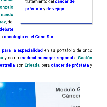
tratamiento del
cáncer de
onzalo
próstata
y
de vejiga
.
rnando
hez
, del
 debate
n
oncología en el Cono Sur
.
para la especialidad
en su portafolio de onco
na
y como
medical manager regional
a
Gastón
estrella
son
Erleada
, para
cáncer de próstata
y