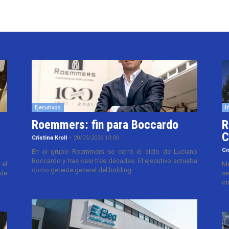
Ejecutivos
I
Roemmers: fin para Boccardo
R
C
Cristina Kroll
-
20/05/2026 13:00
Cr
En el grupo Roemmers se cerró el ciclo de Luciano
Boccardo y tras casi tres décadas. El ejecutivo actuaba
el
Me
como gerente general del holding...
 de
se
ot