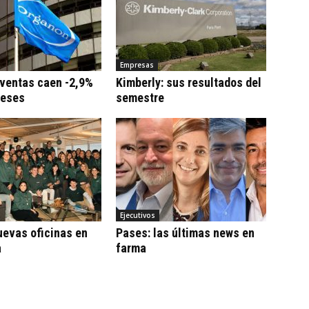
Empresas
 ventas caen -2,9%
Kimberly: sus resultados del
meses
semestre
Ejecutivos
uevas oficinas en
Pases: las últimas news en
a
farma