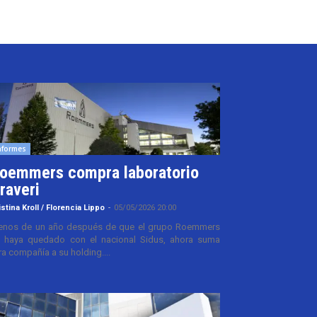
nformes
oemmers compra laboratorio
raveri
istina Kroll / Florencia Lippo
-
05/05/2026 20:00
nos de un año después de que el grupo Roemmers
 haya quedado con el nacional Sidus, ahora suma
ra compañía a su holding....