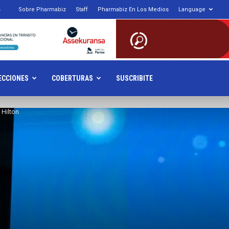
4
Sobre Pharmabiz
Staff
Pharmabiz En Los Medios
Language
armabiz.NET
ECCIONES
COBERTURAS
SUSCRIBITE
 Hilton