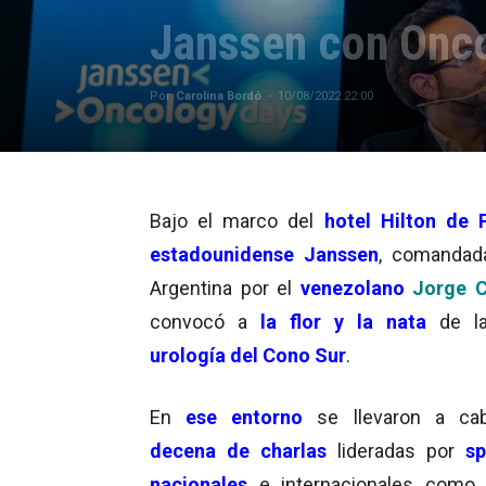
Janssen con Onco
Por
Carolina Bordó
-
10/08/2022 22:00
Bajo el marco del
hotel Hilton de P
estadounidense Janssen
, comandad
Argentina por el
venezolano
Jorge C
convocó a
la flor y la nata
de 
urología del Cono Sur
.
En
ese entorno
se llevaron a ca
decena de charlas
lideradas por
sp
nacionales
e internacionales como