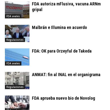
FDA autoriza mFlusiva, vacuna ARNm
gripal
FDA avales
Malbrán e Illumina en acuerdo
Regulaciones
FDA: OK para Orzeyful de Takeda
FDA avales
ANMAT: fin al INAL en el organigrama
Regulaciones
FDA aprueba nuevo bio de Novolog