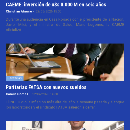
CAEME: inversión de u$s 8.000 M en seis años
Christian Atance
-
29/05/2026 15:00
Durante una audiencia en Casa Rosada con el presidente de la Nación,
Javier Milei, y el ministro de Salud, Mario Lugones, la CAEME
oficializó...
Paritarias
Paritarias FATSA con nuevos sueldos
Camila Gomez
-
22/04/2026 14:30
El INDEC dio la inflación más alta del año la semana pasada y al toque
los laboratorios y el sindicato FATSA salieron a cerrar...