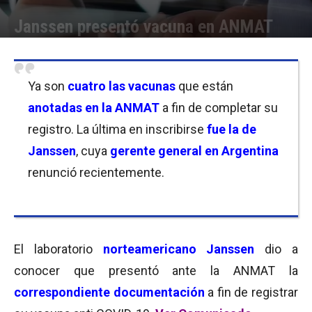
Janssen presentó vacuna en ANMAT
Por
Equipo de Redacción
-
07/12/2020 13:15
Ya son
cuatro las vacunas
que están
anotadas en la ANMAT
a fin de completar su
registro. La última en inscribirse
fue la de
Janssen
, cuya
gerente general en Argentina
renunció recientemente.
El laboratorio
norteamericano Janssen
dio a
conocer que presentó ante la ANMAT la
correspondiente documentación
a fin de registrar