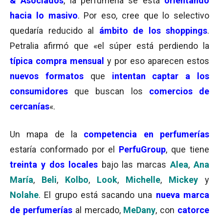
& Asociados
, la perfumería se está
orientando
hacia lo masivo
. Por eso, cree que lo selectivo
quedaría reducido al
ámbito de los shoppings
.
Petralia afirmó que «el súper está perdiendo la
típica compra mensual
y por eso aparecen estos
nuevos formatos
que
intentan captar a los
consumidores
que buscan los
comercios de
cercanías
«.
Un mapa de la
competencia en perfumerías
estaría conformado por el
PerfuGroup
, que tiene
treinta y dos locales
bajo las marcas
Alea
,
Ana
María
,
Beli
,
Kolbo
,
Look
,
Michelle
,
Mickey
y
Nolahe
. El grupo está sacando una
nueva marca
de perfumerías
al mercado,
MeDany
, con
catorce