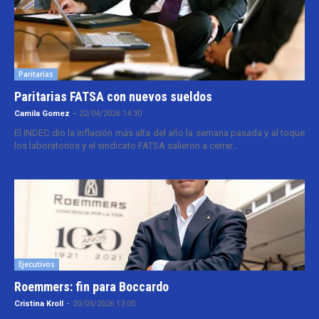
Paritarias
Paritarias FATSA con nuevos sueldos
Camila Gomez
-
22/04/2026 14:30
El INDEC dio la inflación más alta del año la semana pasada y al toque
los laboratorios y el sindicato FATSA salieron a cerrar...
Ejecutivos
Roemmers: fin para Boccardo
Cristina Kroll
-
20/05/2026 13:00