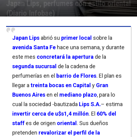
Japan Lips, perfumes con estilo oriental
(Diario Infobae)
Por
Equipo de Redacción
-
11/12/2002 13:11
Japan Lips
abrió su
primer local
sobre la
avenida Santa Fe
hace una semana, y durante
este mes
concretará la apertura
de la
segunda sucursal
de la cadena de
perfumerías en el
barrio de Flores
. El plan es
llegar a
treinta bocas en Capital
y
Gran
Buenos Aires
en el
mediano plazo
, para lo
cual la sociedad -bautizada
Lips S.A.
– estima
invertir cerca de u$s1,4 millón
. El
60% del
staff
es de origen
oriental
. Sus dueños
pretenden
revalorizar el perfil de la