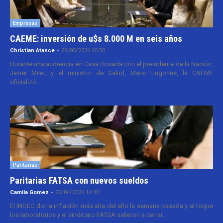
Empresas
CAEME: inversión de u$s 8.000 M en seis años
Christian Atance
-
29/05/2026 15:00
Durante una audiencia en Casa Rosada con el presidente de la Nación,
Javier Milei, y el ministro de Salud, Mario Lugones, la CAEME
oficializó...
Paritarias
Paritarias FATSA con nuevos sueldos
Camila Gomez
-
22/04/2026 14:30
El INDEC dio la inflación más alta del año la semana pasada y al toque
los laboratorios y el sindicato FATSA salieron a cerrar...