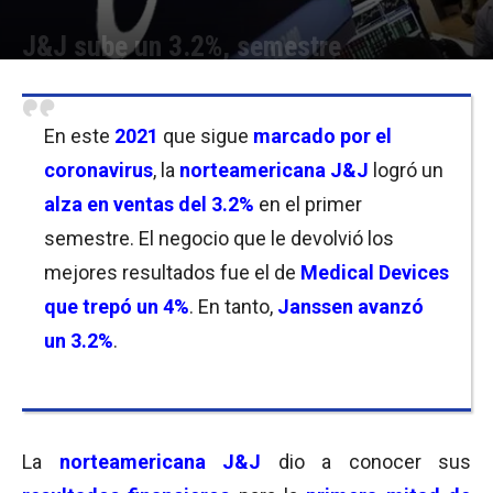
J&J sube un 3.2%, semestre
Por
Micaela Bitch
-
21/07/2021 10:15
En este
2021
que sigue
marcado por el
coronavirus
, la
norteamericana J&J
logró un
alza en ventas del 3.2%
en el primer
semestre. El negocio que le devolvió los
mejores resultados fue el de
Medical Devices
que trepó un 4%
. En tanto,
Janssen avanzó
un 3.2%
.
La
norteamericana J&J
dio a conocer sus