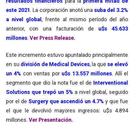
resultados financieros
para la
primera mitad de
este 2021
. La corporación anotó una
suba del 3.2%
a nivel global
, frente al mismo período del año
anterior, con una facturación de
u$s 45.633
millones
.
Ver Press Release.
Este incremento estuvo apuntalado principalmente
en su
división de Medical Devices
, la que
se elevó
un 4%
con ventas por
u$s 13.557 millones
. Allí el
segmento que dio la nota fue el de
Interventional
Solutions que trepó un 5%
a nivel global, seguido
por el de
S
urgery
que ascendió un 4.7%
y que fue
el que le devolvió mayores ingresos: u$s 4.894
millones.
Ver Presentación.