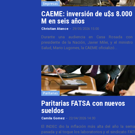
Empresas
CAEME: inversión de u$s 8.000
M en seis años
Christian Atance
-
29/05/2026 15:00
Durante una audiencia en Casa Rosada con 
presidente de la Nación, Javier Milei, y el ministro
Salud, Mario Lugones, la CAEME oficializó...
Paritarias
Paritarias FATSA con nuevos
sueldos
Camila Gomez
-
22/04/2026 14:30
El INDEC dio la inflación más alta del año la sem
pasada y al toque los laboratorios y el sindicato FA