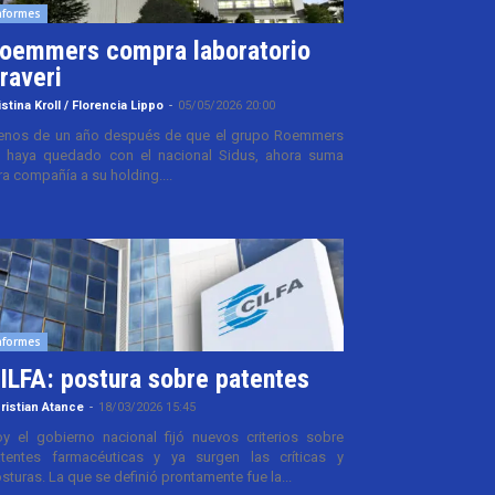
nformes
oemmers compra laboratorio
raveri
istina Kroll / Florencia Lippo
-
05/05/2026 20:00
nos de un año después de que el grupo Roemmers
 haya quedado con el nacional Sidus, ahora suma
ra compañía a su holding....
nformes
ILFA: postura sobre patentes
ristian Atance
-
18/03/2026 15:45
y el gobierno nacional fijó nuevos criterios sobre
tentes farmacéuticas y ya surgen las críticas y
sturas. La que se definió prontamente fue la...