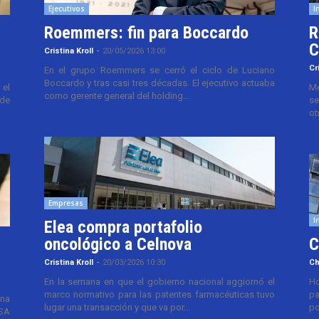
Ejecutivos
I
Roemmers: fin para Boccardo
R
C
Cristina Kroll
-
20/05/2026 13:00
Cr
En el grupo Roemmers se cerró el ciclo de Luciano
Boccardo y tras casi tres décadas. El ejecutivo actuaba
el
Me
como gerente general del holding...
 de
se
ot
Empresas
I
Elea compra portafolio
oncológico a Celnova
C
Cristina Kroll
-
20/03/2026 10:30
Ch
En la semana en que el gobierno nacional aggiornó el
Ho
marco normativo para las patentes farmacéuticas tuvo
pa
ana
lugar una transacción y que va por...
po
TSA