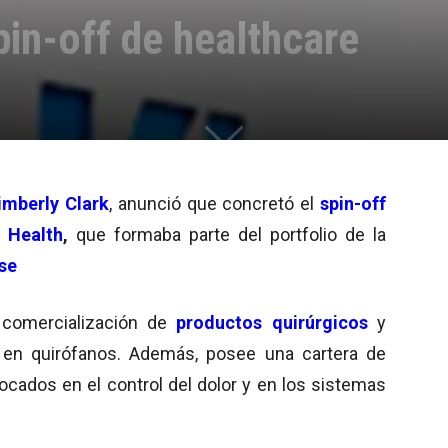
pin-off de healthcare
imberly Clark
, anunció que concretó el
spin-off
 Health
,
que formaba parte del portfolio de la
ase
comercialización de
productos quirúrgicos
y
 en quirófanos. Además, posee una cartera de
cados en el control del dolor y en los sistemas