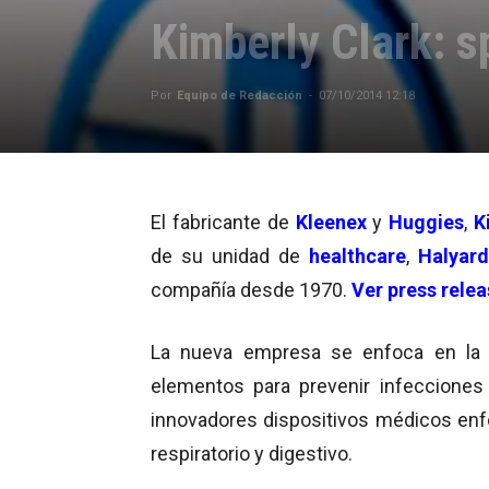
Kimberly Clark: s
Por
Equipo de Redacción
-
07/10/2014 12:18
El fabricante de
Kleenex
y
Huggies
,
K
de su unidad de
healthcare
,
Halyard
compañía desde 1970.
Ver press rele
La nueva empresa se enfoca en la 
elementos para prevenir infecciones
innovadores dispositivos médicos enfo
respiratorio y digestivo.