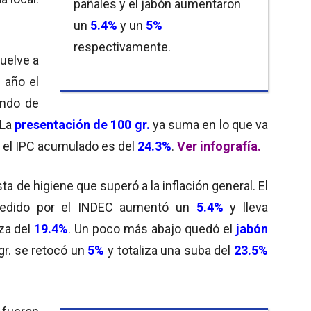
pañales y el jabón aumentaron
un
5.4%
y un
5%
respectivamente.
vuelve a
 año el
ndo de
 La
presentación de 100 gr.
ya suma en lo que va
e el IPC acumulado es del
24.3%
.
Ver infografía.
sta de higiene que superó a la inflación general. El
edido por el INDEC aumentó un
5.4%
y lleva
za del
19.4%
. Un poco más abajo quedó el
jabón
gr. se retocó un
5%
y totaliza una suba del
23.5%