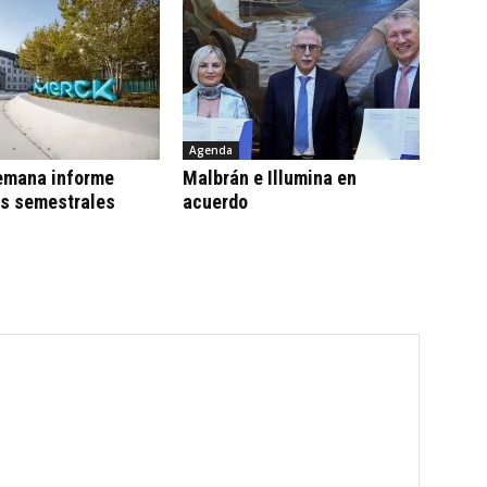
Agenda
emana informe
Malbrán e Illumina en
os semestrales
acuerdo