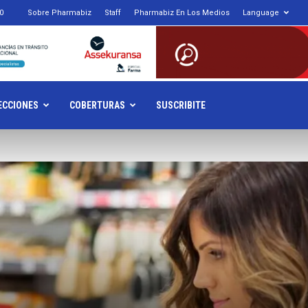
0
Sobre Pharmabiz
Staff
Pharmabiz En Los Medios
Language
armabiz.NET
ECCIONES
COBERTURAS
SUSCRIBITE