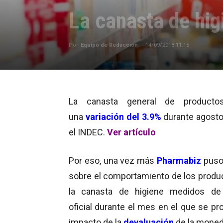
La canasta de hig
Por
Equipo de Redacción
-
14/09/2018 11:15
La canasta general de producto
una
variación del 3.9%
durante agost
el INDEC.
Ver artículo
Por eso, una vez más
Pharmabiz
puso
sobre el comportamiento de los produ
la canasta de higiene medidos de
oficial durante el mes en el que se pr
impacto de la
devaluación
de la moneda