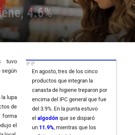
iene, 4.6%
s tuvo
o según
En agosto, tres de los cinco
productos que integran la
canasta de higiene treparon por
 la lupa
encima del IPC general que fue
ctos de
del 3.9%. En la punta estuvo
 forma
el
algodón
que se disparó
odujo el
un
11.9%
, mientras que los
 local.