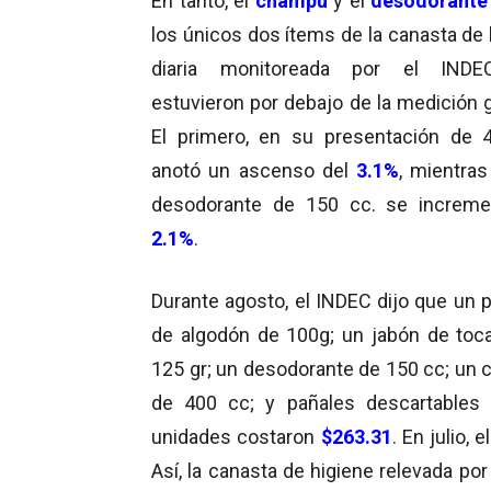
En tanto, el
champú
y el
desodorant
los únicos dos ítems de la canasta de 
diaria monitoreada por el IND
estuvieron por debajo de la medición g
El primero, en su presentación de 
anotó un ascenso del
3.1%
, mientras
desodorante de 150 cc. se increme
2.1%
.
Durante agosto, el INDEC dijo que un 
de algodón de 100g; un jabón de toc
125 gr; un desodorante de 150 cc; un
de 400 cc; y pañales descartables
unidades costaron
$263.31
. En julio,
Así, la canasta de higiene relevada po