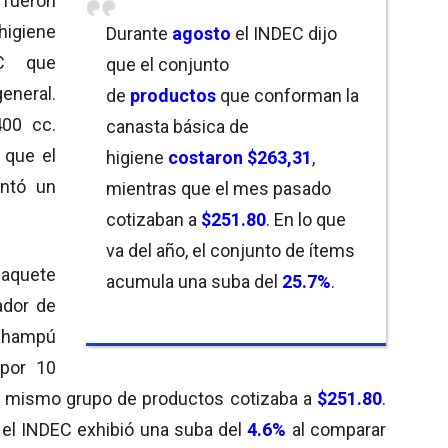
e
fueron
higiene
Durante
agosto
el INDEC dijo
EC que
que el conjunto
eneral.
de
productos
que conforman la
400 cc.
canasta básica de
 que el
higiene
costaron $263,31
,
ntó un
mientras que el mes pasado
cotizaban a
$251.80
. En lo que
va del año, el conjunto de ítems
paquete
acumula una suba del
25.7%
.
ador de
 champú
 por 10
 el mismo grupo de productos cotizaba a
$251.80
.
r el INDEC exhibió una suba del
4.6%
al comparar