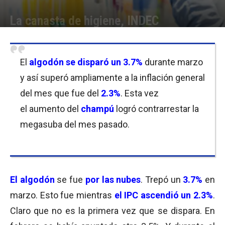
La canasta de higiene, INDEC
Por
Equipo de Redacción
-
13/04/2018 09:30
El
algodón se disparó un
3.7%
durante marzo
y así superó ampliamente a la inflación general
del mes que fue del
2.3%
. Esta vez
el aumento del
champú
logró contrarrestar la
megasuba del mes pasado.
El algodón
se fue
por las nubes
. Trepó un
3.7%
en
marzo. Esto fue mientras
el IPC ascendió un 2.3%
.
Claro que no es la primera vez que se dispara. En