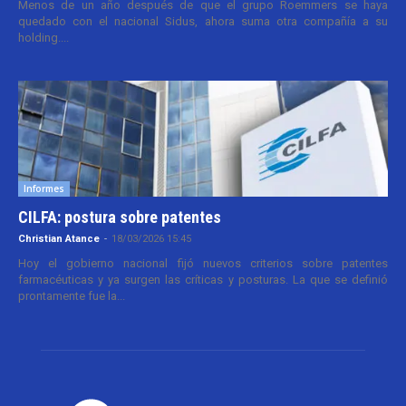
Menos de un año después de que el grupo Roemmers se haya
quedado con el nacional Sidus, ahora suma otra compañía a su
holding....
Informes
CILFA: postura sobre patentes
Christian Atance
-
18/03/2026 15:45
Hoy el gobierno nacional fijó nuevos criterios sobre patentes
farmacéuticas y ya surgen las críticas y posturas. La que se definió
prontamente fue la...