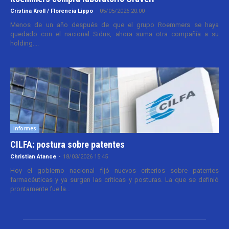
Cristina Kroll / Florencia Lippo
-
05/05/2026 20:00
Menos de un año después de que el grupo Roemmers se haya
quedado con el nacional Sidus, ahora suma otra compañía a su
holding....
Informes
CILFA: postura sobre patentes
Christian Atance
-
18/03/2026 15:45
Hoy el gobierno nacional fijó nuevos criterios sobre patentes
farmacéuticas y ya surgen las críticas y posturas. La que se definió
prontamente fue la...