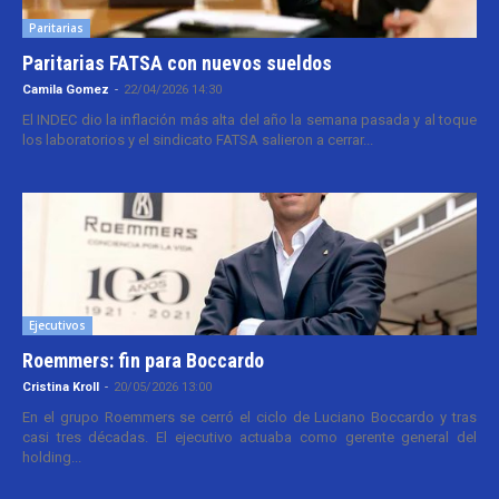
Paritarias
Paritarias FATSA con nuevos sueldos
Camila Gomez
-
22/04/2026 14:30
El INDEC dio la inflación más alta del año la semana pasada y al toque
los laboratorios y el sindicato FATSA salieron a cerrar...
Ejecutivos
Roemmers: fin para Boccardo
Cristina Kroll
-
20/05/2026 13:00
En el grupo Roemmers se cerró el ciclo de Luciano Boccardo y tras
casi tres décadas. El ejecutivo actuaba como gerente general del
holding...