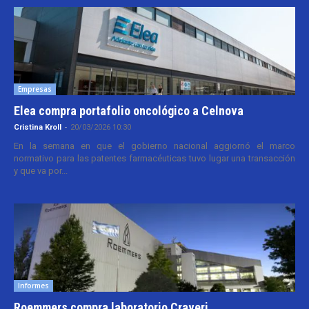
Empresas
Elea compra portafolio oncológico a Celnova
Cristina Kroll
-
20/03/2026 10:30
En la semana en que el gobierno nacional aggiornó el marco
normativo para las patentes farmacéuticas tuvo lugar una transacción
y que va por...
Informes
Roemmers compra laboratorio Craveri