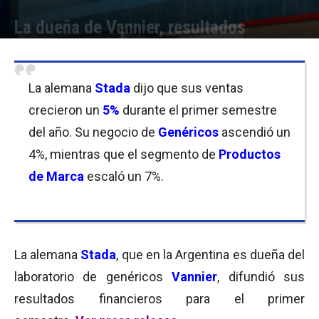
La dueña de Vannier, resultados
Por
Equipo de Redacción
-
10/08/2018 08:00
La alemana
Stada
dijo que sus ventas
crecieron un
5%
durante el primer semestre
del año. Su negocio de
Genéricos
ascendió un
4%, mientras que el segmento de
Productos
de Marca
escaló un 7%.
La alemana
Stada
, que en la Argentina es dueña del
laboratorio de genéricos
Vannier
, difundió sus
resultados financieros para el primer